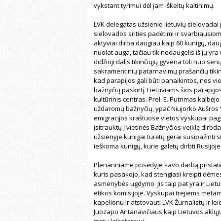
vykstant tyrimui dėl jam iškeltų kaltinimų.
LVK delegatas užsienio lietuvių sielovada
sielovados srities padėtimi ir svarbiausio
aktyviai dirba daugiau kaip 60 kunigų, daug
nuolat auga, tačiau tik nedaugelis iš jų yra 
didžioji dalis tikinčiųjų gyvena toli nuo se
sakramentinių patarnavimų prašančių tikinč
kad parapijos gali būti panaikintos, nes v
bažnyčių paskirtį. Lietuviams šios parapijos y
kultūrinis centras. Prel. E. Putrimas kalbėjo
uždaromų bažnyčių, ypač Niujorko Aušros Var
emigracijos kraštuose vietos vyskupai page
įsitrauktų į vietinės Bažnyčios veiklą dirb
užsienyje kunigai turėtų gerai susipažinti su
ieškoma kunigų, kurie galėtų dirbti Rusijoje, 
Plenariniame posėdyje savo darbą pristatė
kuris pasakojo, kad stengiasi kreipti dėmes
asmenybės ugdymo. Jis taip pat yra ir Liet
etikos komisijoje. Vyskupai trejiems metams 
kapelionu ir atstovauti LVK Žurnalistų ir le
Juozapo Antanavičiaus kaip Lietuvos aklųjų
metų laikotarpiui.