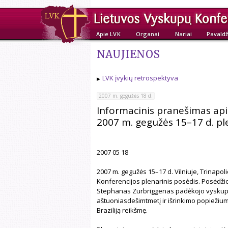
Apie LVK
Organai
Nariai
Pavaldž
NAUJIENOS
LVK įvykių retrospektyva
2007 m. gegužės 18 d.
Informacinis pranešimas api
2007 m. gegužės 15–17 d. pl
2007 05 18
2007 m. gegužės 15–17 d. Vilniuje, Trinap
Konferencijos plenarinis posėdis. Posėdžio
Stephanas Zurbriggenas padėkojo vyskupa
aštuoniasdešimtmetį ir išrinkimo popiežium
Braziliją reikšmę.