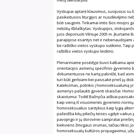
Vyskupai aptarė klausimus, susijusius su b
pasikeitusios liturgijos ar nusidėvėjimo nebė
būti saugomi. Tinkamai imtis šios misijos ga
nebūtų išblaškytas. Vyskupijos, stokojanč
juos deponuoti Vilniuje 2005 m. įkurtame 
parapijose esantys net ir nebenaudojami ar
be raštiško vietos vyskupo sutikimo. Taip 
raštiško vietos vyskupo leidimo.
Plenariniame posėdyje buvo kalbama apie 
orientacijos asmenų specifinio gyvenimo 
dokumentuose ne kartą pabrėžė, kad asmenys
turi būti gerbiami bei pasisakė prieš jų disk
Katekizmas, polinkis į homoseksualumą yra 
asmenys pašaukti gyventi skaisčiai. Hom
skaistumui. Todėl Bažnyčia aiškiai pasisak
kaip vieną iš visuomenės gyvenimo normų. Įv
homoseksualius santykius kaip lygią altern
pažeidžia kitų piliečių teises ugdyti vaikus
pavojingo ir jų dorovinei sampratai prieši
kiekvieno žmogaus orumas, tačiau tikisi, jo
homoseksualų kultūros propagavimui, užuot