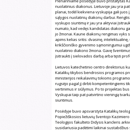
Plenariniame posėdyje buvo pristatytas K
nuolatinius diakonus. Lietuvoje jau yra pat
planai, todėl kiekviena vyskupija gali juos 
sąlygos nuolatinių diakonų darbui. Rengtis d
vyskupo siuntimą ir jau yra aktyviai įsitrau
numato, kad vedęs kandidatas diakonu gali 
jo žmonai. Kaune diakonų rengimas vyks sa
apims kelias sritis: dvasinę, intelektualinę, 
krikščioniško gyvenimo sąmoningumui ugdy
nuolatinio diakono žmona. Gavę šventimus n
įsitraukti į sielovados darbą arba tęsti prof
Lietuvos katechetinio centro direktorius k
Katalikų tikybos bendrosios programos proj
ministerijos reikalavimų tokioms programom
rugsėjo pagal jį dirbti kompetentingiems 
vertinimus ir siūlymus. Po to projektas bus
Vyskupai taip pat patvirtino vieningą tvark
siuntimus.
Posėdyje buvo apsvarstyta Katalikų teologij
Popiežiškosios lietuvių šventojo Kazimiero
Teologijos fakulteto Didysis kancleris ark
susidariusia padėtimi laikinai sustabdžius s