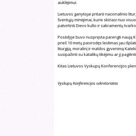
auklėjimui.
Lietuvos ganytojai pritarė nacionalinio lit
šventųjų minėjimai, kurie skiriasi nuo visuo
patvirtinti Dievo kulto ir sakramentų tvark
Posėdyje buvo nuspręsta parengti naują Ka
prieš 10 metų pasirodęs leidimas jau išplati
liturgiją, moralinį ir maldos gyvenimą Kate
susipažinti su katalikų tikėjimu ar jį pagilinti
Kitas Lietuvos Vyskupų Konferencijos plen
Vyskupų Konferencijos sekretoriatas