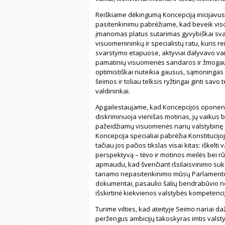
Reiškiame dėkingumą Koncepciją inicijavus
pasitenkinimu pabrėžiame, kad beveik visos
įmanomas platus sutarimas gyvybiškai svar
visuomenininkų ir specialistų ratu, kuris r
svarstymo etapuose, aktyviai dalyvavo vais
pamatinių visuomenės sandaros ir žmogaus
optimistiškai nuteikia gausus, sąmoningas 
šeimos ir toliau telksis ryžtingai ginti savo t
valdininkai.
Apgailestaujame, kad Koncepcijos oponent
diskriminuoja vienišas motinas, jų vaikus b
pažeidžiamų visuomenės narių valstybinę glob
Koncepcija specialiai pabrėžia Konstitucijoje
tačiau jos pačios tikslas visai kitas: iškel
perspektyvą – tėvo ir motinos meilės bei 
apmaudu, kad švenčiant išsilaisvinimo sukak
tariamo nepasitenkinimo mūsų Parlamento
dokumentai, pasaulio šalių bendrabūvio no
išskirtinė kiekvienos valstybės kompetenci
Turime vilties, kad ateityje Seimo nariai daž
peržengus ambicijų takoskyras imtis valsty