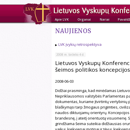
Apie LVK
Organai
Nariai
Pavaldž
NAUJIENOS
LVK įvykių retrospektyva
2008 m. birželio 4 d.
Lietuvos Vyskupų Konferenci
šeimos politikos koncepcijos
2008-06-03
Didžiai prasminga, kad minėdamas Lietuvos
Nepriklausomos valstybės Parlamentas patvi
dokumentas, kuriame įtvirtintų vertybinių p
blaškymąsi tarp žmogaus prigimties, civiliz
naudos diktuojamų orientyrų. Koncepcijos 
brandesnę, į ateitį orientuotą visuomenę.
grindžiama šeima suteikia didžiausias or
vaikui, kiekvienai motinai ir tėvui, kiekvi