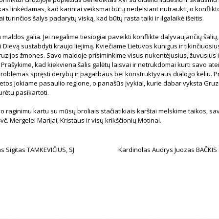
as linkėdamas, kad kariniai veiksmai būtų nedelsiant nutraukti, o konflikt
ai turinčios šalys padarytų viską, kad būtų rasta taiki ir ilgalaikė išeitis.
 maldos galia. Jei negalime tiesiogiai paveikti konflikte dalyvaujančių šalių
 Dievą sustabdyti kraujo liejimą. Kviečiame Lietuvos kunigus ir tikinčiuosiu
ruzijos žmones. Savo maldoje prisiminkime visus nukentėjusius, žuvusius i
Prašykime, kad kiekviena šalis galėtų laisvai ir netrukdomai kurti savo ateit
problemas spręsti derybų ir pagarbaus bei konstruktyvaus dialogo keliu. Pr
vietos jokiame pasaulio regione, o panašūs įvykiai, kurie dabar vyksta Gruzi
rėtų pasikartoti.
o raginimu kartu su mūsų broliais stačiatikiais karštai melskime taikos, s
č. Mergelei Marijai, Kristaus ir visų krikščionių Motinai.
s Sigitas TAMKEVIČIUS, SJ
Kardinolas Audrys Juozas BAČKIS