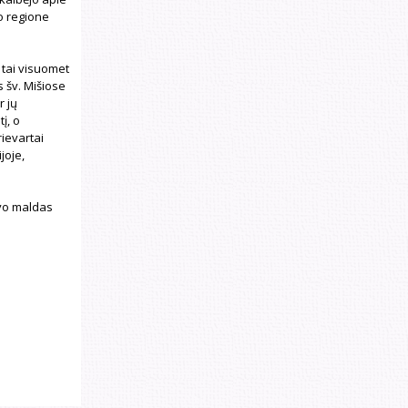
o regione
, tai visuomet
s šv. Mišiose
r jų
į, o
ievartai
joje,
avo maldas