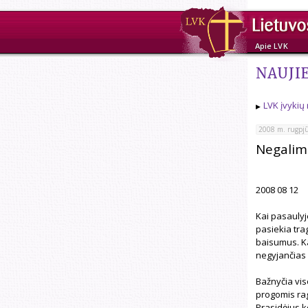
Apie LVK
NAUJI
LVK įvykių
2008 m. rugpjū
Negalime
2008 08 12
Kai pasaulyj
pasiekia trag
baisumus. Ka
negyjančias 
Bažnyčia viso
progomis rag
Prasidėjus k