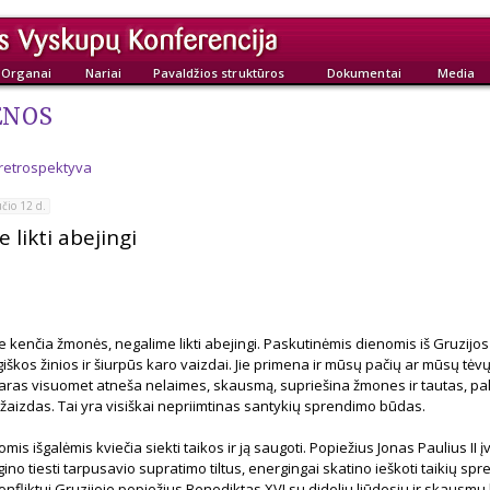
Organai
Nariai
Pavaldžios struktūros
Dokumentai
Media
ENOS
 retrospektyva
čio 12 d.
 likti abejingi
e kenčia žmonės, negalime likti abejingi. Paskutinėmis dienomis iš Gruzijo
iškos žinios ir šiurpūs karo vaizdai. Jie primena ir mūsų pačių ar mūsų tėvų
ras visuomet atneša nelaimes, skausmą, supriešina žmones ir tautas, pali
žaizdas. Tai yra visiškai nepriimtinas santykių sprendimo būdas.
mis išgalėmis kviečia siekti taikos ir ją saugoti. Popiežius Jonas Paulius II į
ino tiesti tarpusavio supratimo tiltus, energingai skatino ieškoti taikių sp
onfliktui Gruzijoje popiežius Benediktas XVI su dideliu liūdesiu ir skausmu