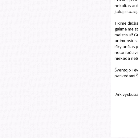
nekaltas auk
įtaką situacij
Tikime didžia
galime melsti
melstis už G
artimuosius. 
iškylančias 
neturi būti 
niekada netu
Šventojo Tėv
patikėdami Šv
Arkivyskupa