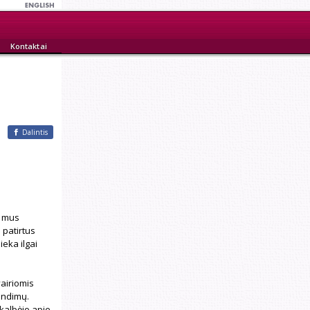
Kontaktai
Dalintis
s mus
 patirtus
eka ilgai
vairiomis
rendimų.
 kalbėjo apie