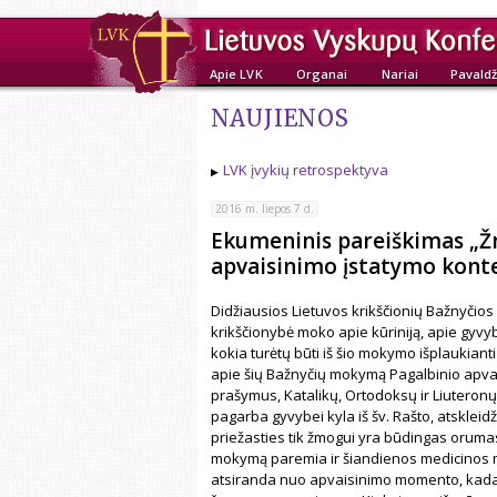
Apie LVK
Organai
Nariai
Pavaldž
NAUJIENOS
LVK įvykių retrospektyva
2016 m. liepos 7 d.
Ekumeninis pareiškimas „Ž
apvaisinimo įstatymo konte
Didžiausios Lietuvos krikščionių Bažnyčios
krikščionybė moko apie kūriniją, apie gyv
kokia turėtų būti iš šio mokymo išplaukian
apie šių Bažnyčių mokymą Pagalbinio apvai
prašymus, Katalikų, Ortodoksų ir Liuteronų
pagarba gyvybei kyla iš šv. Rašto, atskleidž
priežasties tik žmogui yra būdingas oruma
mokymą paremia ir šiandienos medicinos m
atsiranda nuo apvaisinimo momento, kada 