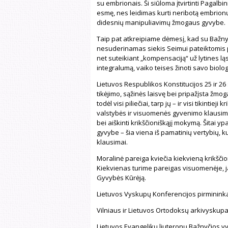
su embrionais. Ši siūloma įtvirtinti Pagalb
esmę, nes leidimas kurti neribotą embrionų
didesnių manipuliavimų žmogaus gyvybe.
Taip pat atkreipiame dėmesį, kad su Bažn
nesuderinamas siekis Seimui pateiktomis pa
net suteikiant „kompensaciją“ už lytines lą
integralumą, vaiko teises žinoti savo biolo
Lietuvos Respublikos Konstitucijos 25 ir 26
tikėjimo, sąžinės laisvę bei pripažįsta žmogau
todėl visi piliečiai, tarp jų – ir visi tikintieji
valstybės ir visuomenės gyvenimo klausimai
bei aiškinti krikščioniškąjį mokymą. Šitai 
gyvybe – šia viena iš pamatinių vertybių, ku
klausimai.
Moralinė pareiga kviečia kiekvieną krikščio
Kiekvienas turime pareigas visuomenėje, ja
Gyvybės Kūrėją.
Lietuvos Vyskupų Konferencijos pirminink
Vilniaus ir Lietuvos Ortodoksų arkivyskupa
Lietuvos Evangelikų liuteronų Bažnyčios 