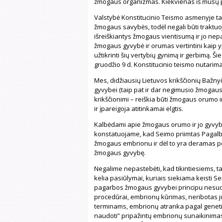
žmogaus organizmas. Kiekvienas iš mūsų p
Valstybė Konstitucinio Teismo asmenyje ta
žmogaus savybės, todėl negali būti traktuo
išreiškiantys žmogaus vientisumą ir jo nepa
žmogaus gyvybė ir orumas vertintini kaip yp
užtikrinti šių vertybių gynimą ir gerbimą. Ši
gruodžio 9 d. Konstitucinio teismo nutarima
Mes, didžiausių Lietuvos krikščionių Bažn
gyvybei (taip pat ir dar negimusio žmogau
krikščionimi – reiškia būti žmogaus orumo i
ir įpareigoja atitinkamai elgtis.
Kalbėdami apie žmogaus orumo ir jo gyvyb
konstatuojame, kad Seimo priimtas Pagalbi
žmogaus embrionu ir dėl to yra deramas p
žmogaus gyvybę.
Negalime nepastebėti, kad tikintiesiems, ta
kelia pasiūlymai, kuriais siekiama keisti S
pagarbos žmogaus gyvybei principu nesuderi
procedūrai, embrionų kūrimas, neribotas 
terminams, embrionų atranka pagal geneti
naudoti” pripažintų embrionų sunaikinimas