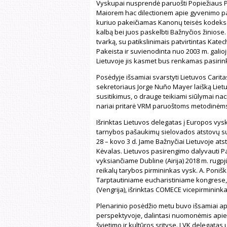
Vyskupai nusprendė paruošti Popiežiaus P
Maiorem hac dilectionem apie gyvenimo paa
kuriuo pakeičiamas Kanonų teisės kodekso 8
kalbą bei juos paskelbti Bažnyčios žiniose
tvarką, su patikslinimais patvirtintas Kat
Pakeista ir suvienodinta nuo 2003 m. galioju
Lietuvoje jis kasmet bus renkamas pasirink
Posėdyje išsamiai svarstyti Lietuvos Carita
sekretoriaus Jorge Nuño Mayer laišką Liet
susitikimus, o drauge teikiami siūlymai naci
nariai pritarė VRM paruoštoms metodinėm
Išrinktas Lietuvos delegatas į Europos vy
tarnybos pašaukimų sielovados atstovų suv
28 – kovo 3 d. Jame Bažnyčiai Lietuvoje at
Kėvalas. Lietuvos pasirengimo dalyvauti P
vyksiančiame Dubline (Airija) 2018 m. rugpj
reikalų tarybos pirmininkas vysk. A. Ponišk
Tarptautiniame eucharistiniame kongrese,
(Vengrija), išrinktas COMECE vicepirmininkas
Plenarinio posėdžio metu buvo išsamiai apt
perspektyvoje, dalintasi nuomonėmis apie 
švietimo ir kultūros srityse. LVK delegatas u