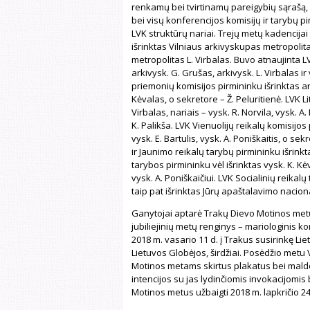
renkamų bei tvirtinamų pareigybių sąrašą, 
bei visų konferencijos komisijų ir tarybų p
LVK struktūrų nariai. Trejų metų kadencija
išrinktas Vilniaus arkivyskupas metropoli
metropolitas L. Virbalas. Buvo atnaujinta L
arkivysk. G. Grušas, arkivysk. L. Virbalas 
priemonių komisijos pirmininku išrinktas ark
Kėvalas, o sekretore – Ž. Peluritienė. LVK Li
Virbalas, nariais – vysk. R. Norvila, vysk. A
K. Palikša. LVK Vienuolijų reikalų komisijos
vysk. E. Bartulis, vysk. A. Poniškaitis, o s
ir Jaunimo reikalų tarybų pirmininku išrink
tarybos pirmininku vėl išrinktas vysk. K. K
vysk. A. Poniškaičiui. LVK Socialinių reika
taip pat išrinktas Jūrų apaštalavimo naciona
Ganytojai aptarė Trakų Dievo Motinos met
jubiliejinių metų renginys – mariologinis k
2018 m. vasario 11 d. į Trakus susirinkę L
Lietuvos Globėjos, širdžiai. Posėdžio metu 
Motinos metams skirtus plakatus bei maldo
intencijos su jas lydinčiomis invokacijom
Motinos metus užbaigti 2018 m. lapkričio 24