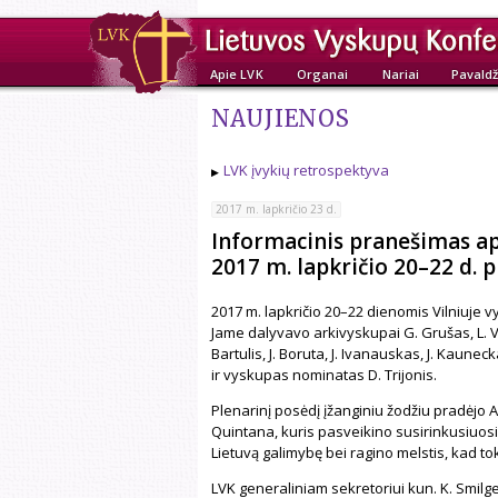
Apie LVK
Organai
Nariai
Pavaldž
NAUJIENOS
LVK įvykių retrospektyva
2017 m. lapkričio 23 d.
Informacinis pranešimas ap
2017 m. lapkričio 20–22 d. p
2017 m. lapkričio 20–22 dienomis Vilniuje 
Jame dalyvavo arkivyskupai G. Grušas, L. V
Bartulis, J. Boruta, J. Ivanauskas, J. Kaunec
ir vyskupas nominatas D. Trijonis.
Plenarinį posėdį įžanginiu žodžiu pradėjo A
Quintana, kuris pasveikino susirinkusiuosi
Lietuvą galimybę bei ragino melstis, kad to
LVK generaliniam sekretoriui kun. K. Smilge