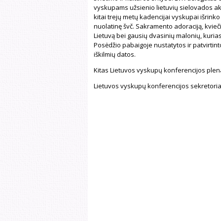
vyskupams užsienio lietuvių sielovados aktu
kitai trejų metų kadencijai vyskupai išrink
nuolatinę švč. Sakramento adoraciją, kviečia
Lietuvą bei gausių dvasinių malonių, kuria
Posėdžio pabaigoje nustatytos ir patvirtint
iškilmių datos.
Kitas Lietuvos vyskupų konferencijos plena
Lietuvos vyskupų konferencijos sekretori