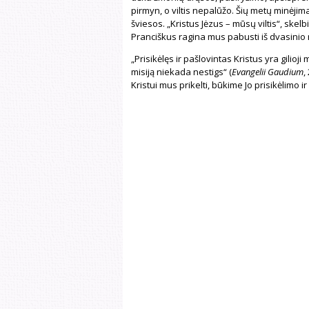
pirmyn, o viltis nepalūžo. Šių metų minėjima
šviesos. „Kristus Jėzus – mūsų viltis“, skelb
Pranciškus ragina mus pabusti iš dvasinio m
„Prisikėlęs ir pašlovintas Kristus yra gilioj
misiją niekada nestigs“ (
Evangelii Gaudium
,
Kristui mus prikelti, būkime Jo prisikėlimo i