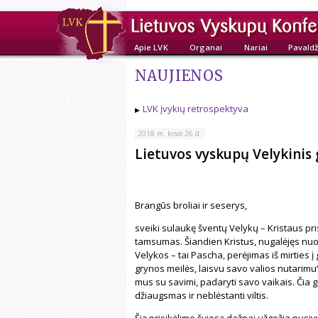
Apie LVK
Organai
Nariai
Pavaldž
NAUJIENOS
LVK įvykių retrospektyva
2018 m. kovo 26 d.
Lietuvos vyskupų Velykinis 
Brangūs broliai ir seserys,
sveiki sulaukę šventų Velykų – Kristaus pri
tamsumas. Šiandien Kristus, nugalėjęs nuo
Velykos – tai Pascha, perėjimas iš mirties į
grynos meilės, laisvu savo valios nutarimu“ 
mus su savimi, padaryti savo vaikais. Čia gl
džiaugsmas ir neblėstanti viltis.
Šią prisikėlimo šviesą dažnai užgožia nusi