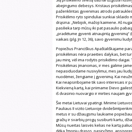
abejingumo debesys. Kristaus prisikėlimas 
paženklintas gyvenimas atrodo patrauklesn
Prisikėlimo ryto spinduliai sunkiai sklai
drąsina: „Nebijok, mažoji kaimene. Aš nugalėj
pasilieka tarp mūsų iki pat pasaulio pabaigo
„pradėtume gyventi atnaujintą gyvenimą“ (Ro
vaikais (plg. Jn 12, 36), savo gyvenimu liudyt
Popiežius Pranciškus Apaštališkajame pa
prisikėlimas nėra praeities dalykas, bet tu
jau mirę, vėl ima rodytis prisikėlimo daigai.
Prisikėlimas įmanomas, ir mes galime jame 
nepasiduodame nusivylimui, mes jau liudijam
nuodėmei, žengiame į gyvenimą. Kai neužm
Kai neapsiribojame tik savo interesais ir p
Kiekvieną kartą, kai priimame Dievo gaile
iš dvasinio nuovargio ir mirties naujam gy
Šie metai Lietuvai ypatingi. Minime Lietuvo
Pauliaus II vizito Lietuvoje dvidešimtpenk
metus ir su džiaugsmu laukiame popiežiau
gražių ir svarbių progų susiburti kartu, dži
Mūsų nueitas laisvės kelias ne kartą paliu
dėka žmonių drąsos, pasiryžimo, apsisprendi