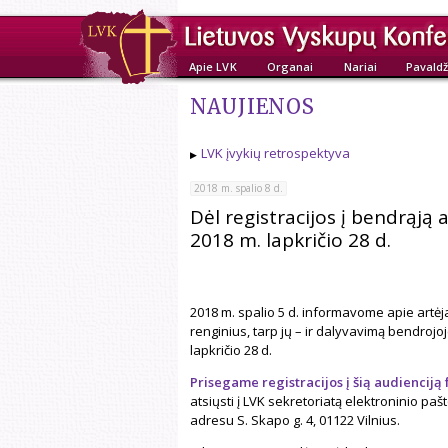
Apie LVK
Organai
Nariai
Pavaldž
NAUJIENOS
LVK įvykių retrospektyva
2018 m. spalio 8 d.
Dėl registracijos į bendrąją
2018 m. lapkričio 28 d.
2018 m. spalio 5 d. informavome apie artėja
renginius, tarp jų – ir dalyvavimą bendrojo
lapkričio 28 d.
Prisegame registracijos į šią audienciją
atsiųsti į LVK sekretoriatą elektroninio pa
adresu S. Skapo g. 4, 01122 Vilnius.