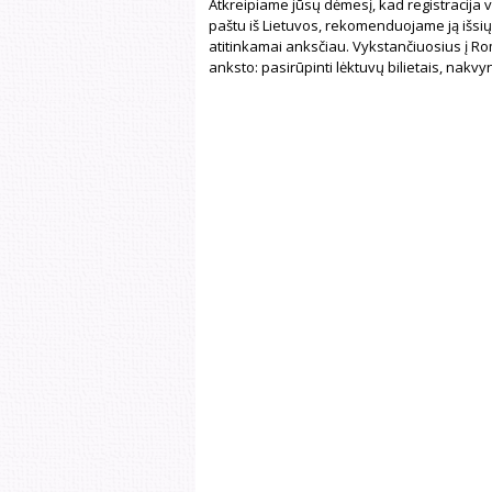
Atkreipiame jūsų dėmesį, kad registracija vy
paštu iš Lietuvos, rekomenduojame ją išsiųst
atitinkamai anksčiau. Vykstančiuosius į Romą
anksto: pasirūpinti lėktuvų bilietais, nakvyn