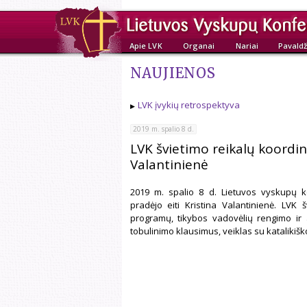
Apie LVK
Organai
Nariai
Pavaldž
NAUJIENOS
LVK įvykių retrospektyva
2019 m. spalio 8 d.
LVK švietimo reikalų koordin
Valantinienė
2019 m. spalio 8 d. Lietuvos vyskupų ko
pradėjo eiti Kristina Valantinienė. LVK
programų, tikybos vadovėlių rengimo ir a
tobulinimo klausimus, veiklas su katalikišk