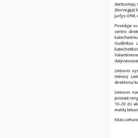
darbuotojų s
(Norvegija) 
Jurčys OFM, 
Posėdyje sva
centro dire
katechetiniu
Gudlinkiui 
katechetiko
Valantinien
dalyvavusiai
Lietuvos vys
mėnesį Liet
direktoriui k
Lietuvos na
pristatė ren
13–20 d.) ak
maldą lietuv
Kitas Lietuv