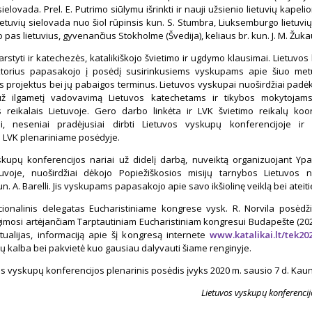
ielovada. Prel. E. Putrimo siūlymu išrinkti ir nauji užsienio lietuvių kapeli
lietuvių sielovada nuo šiol rūpinsis kun. S. Stumbra, Liuksemburgo lietuvių 
o pas lietuvius, gyvenančius Stokholme (Švedija), keliaus br. kun. J. M. Žu
rstyti ir katechezės, katalikiškojo švietimo ir ugdymo klausimai. Lietuvos
ktorius papasakojo į posėdį susirinkusiems vyskupams apie šiuo m
s projektus bei jų pabaigos terminus. Lietuvos vyskupai nuoširdžiai padė
už ilgametį vadovavimą Lietuvos katechetams ir tikybos mokytojams
s reikalais Lietuvoje. Gero darbo linkėta ir LVK švietimo reikalų koor
ei, neseniai pradėjusiai dirbti Lietuvos vyskupų konferencijoje ir
 LVK plenariniame posėdyje.
kupų konferencijos nariai už didelį darbą, nuveiktą organizuojant Ypat
uvoje, nuoširdžiai dėkojo Popiežiškosios misijų tarnybos Lietuvos n
un. A. Barelli. Jis vyskupams papasakojo apie savo ikšiolinę veiklą bei ateit
cionalinis delegatas Eucharistiniame kongrese vysk. R. Norvila posėdž
gimosi artėjančiam Tarptautiniam Eucharistiniam kongresui Budapešte (20
tualijas, informaciją apie šį kongresą internete
www.katalikai.lt/tek20
ių kalba bei pakvietė kuo gausiau dalyvauti šiame renginyje.
os vyskupų konferencijos plenarinis posėdis įvyks 2020 m. sausio 7 d. Kau
Lietuvos vyskupų konferencij