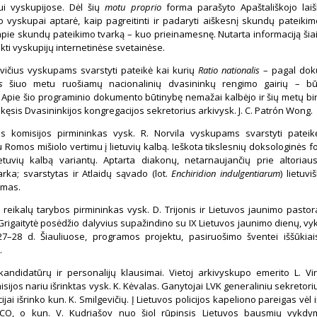
ui vyskupijose. Dėl šių
motu proprio
forma parašyto Apaštališkojo lai
 vyskupai aptarė, kaip pagreitinti ir padaryti aiškesnį skundų pateiki
apie skundų pateikimo tvarką – kuo prieinamesnę. Nutarta informaciją šia
ikti vyskupijų internetinėse svetainėse.
evičius vyskupams svarstyti pateikė kai kurių
Ratio nationalis
– pagal do
s
šiuo metu ruošiamų nacionalinių dvasininkų rengimo gairių – bū
 Apie šio programinio dokumento būtinybę nemažai kalbėjo ir šių metų bi
nkęsis Dvasininkijos kongregacijos sekretorius arkivysk. J. C. Patrón Wong.
jos komisijos pirmininkas vysk. R. Norvila vyskupams svarstyti pateik
u Romos mišiolo vertimu į lietuvių kalbą. Ieškota tikslesnių doksologinės f
ietuvių kalbą variantų. Aptarta diakonų, netarnaujančių prie altoriau
rka; svarstytas ir Atlaidų sąvado (lot.
Enchiridion indulgentiarum
) lietuv
imas.
reikalų tarybos pirmininkas vysk. D. Trijonis ir Lietuvos jaunimo pastor
 Grigaitytė posėdžio dalyvius supažindino su IX Lietuvos jaunimo dienų, vy
 27–28 d. Šiauliuose, programos projektu, pasiruošimo šventei iššūkiais
.
kandidatūrų ir personalijų klausimai. Vietoj arkivyskupo emerito L. Vi
sijos nariu išrinktas vysk. K. Kėvalas. Ganytojai LVK generaliniu sekretoriu
ai išrinko kun. K. Smilgevičių. Į Lietuvos policijos kapeliono pareigas vėl 
 CO, o kun. V. Kudriašov nuo šiol rūpinsis Lietuvos bausmių vykd