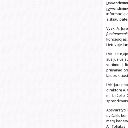
įgyvendinim
įgyvendinimo
informaciją 
aiškiau pate
Vysk. A. Jur
fundamentali
koncepcijas.
Lietuvoje la
LVK Liturgi
susijusius s
vertimo į l
priėmimo tva
laidos klaus
LVK Jaunimo 
direktorė A.
m. birželio
sprendimais
Apsvarstyti 
dvišalės komi
metų kadencij
A. Toliatas