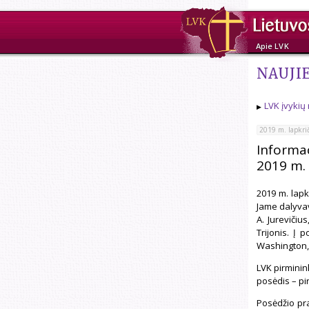
Apie LVK
NAUJI
LVK įvykių
2019 m. lapkrič
Informac
2019 m. 
2019 m. lapk
Jame dalyvav
A. Jurevičiu
Trijonis. Į 
Washington, 
LVK pirminin
posėdis – pi
Posėdžio pra