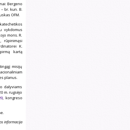
onai: Bergeno
– br. kun. B.
kauskas OFM.
 katechetikos
etu vykdomus
kojo mons. R.
, rūpinimąsi
dinatorei K.
 pirmą kartą
ingąjį misijų
acionaliniam
ies planus.
io dalyviams
20 m. rugsėjo
20
, kongreso
ne.
os informacija