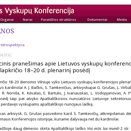
Organai
Nariai
Pavaldžios struktūros
Dokumentai
Media
ENOS
 retrospektyva
io 21 d.
inis pranešimas apie Lietuvos vyskupų konferenc
lapkričio 18–20 d. plenarinį posėdį
ričio 18–20 dienomis Vilniuje vyko Lietuvos vyskupų konferencijos plenar
o kardinolai A. J. Bačkis, S. Tamkevičius, arkivyskupai G. Grušas, L. Virba
s, R. Norvila, K. Kėvalas, E. Bartulis, J. Ivanauskas, L. Vodopjanovas, A. Po
posėdį taip pat atvyko Apaštališkosios nunciatūros Lietuvoje sekretoriu
perdavęs vyskupams apaštališkojo nuncijaus laišką.
kas arkivysk. G. Grušas pasveikino kard. S. Tamkevičių, atkreipdamas dė
rmasis Konferencijos istorijoje, kuriame dalyvauja net du kardinolai.
džioje daug dėmesio skirta Apaštališkojo laiško
Vos estis lux mundi
2 str.