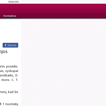
Kontaktai
Dalintis
ijos
inis posėdis.
las, vyskupai
niškaitis, D.
s mons. C. T.
mesį, kad šis
 § 1 nuostatų