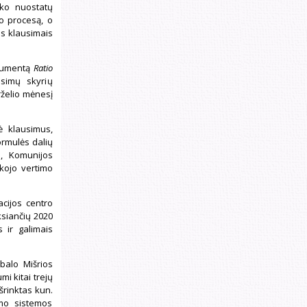
ško nuostatų
mo procesą, o
is klausimais
kumentą
Ratio
simų skyrių
rželio mėnesį
ė klausimus,
ormulės dalių
s, Komunijos
iškojo vertimo
acijos centro
ksiančių 2020
 ir galimais
rbalo Mišrios
mi kitai trejų
išrinktas kun.
ymo sistemos