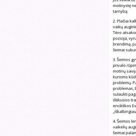
motinystę ne
tarnybą.
2. Plačiai k
vaikų augini
Tėvo atsakom
pozicija, vy
brendimą, pa
šeimai sukurti
3. Šeimos gy
privalo rūpin
motinų savij
kurioms kūdi
problemų. Pa
problemas, b
sulaukti pag
ištikusios t
enciklikos E
„iškalbingia
4. Šeimos le
vaikelių augi
šeimai palan