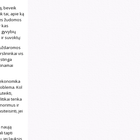
ą, beveik
k tai, apie ką
ybės žudomos
r kas
i gyvybių
 ir suvoktų:
l uždaromos
slininkai vis
 stinga
žinamai
u ekonomika
roblema. Kol
teikti,
itikai tenka
 norimus ir
teisinti, jei
 naują
i tapti
, jei lauksis