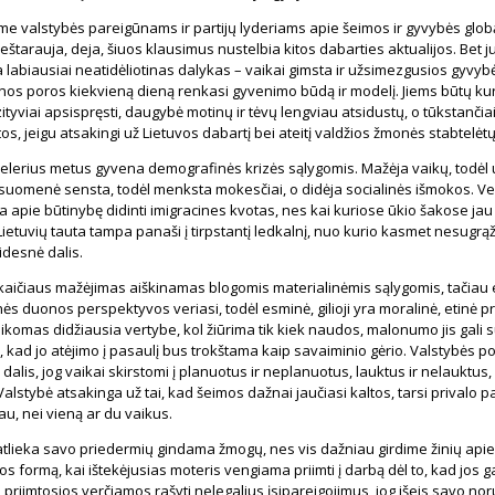
e valstybės pareigūnams ir partijų lyderiams apie šeimos ir gyvybės glob
štarauja, deja, šiuos klausimus nustelbia kitos dabarties aktualijos. Bet ju
 labiausiai neatidėliotinas dalykas – vaikai gimsta ir užsimezgusios gyv
nos poros kiekvieną dieną renkasi gyvenimo būdą ir modelį. Jiems būtų ku
ityviai apsispręsti, daugybė motinų ir tėvų lengviau atsidustų, o tūkstančia
os, jeigu atsakingi už Lietuvos dabartį bei ateitį valdžios žmonės stabtelėtų
kelerius metus gyvena demografinės krizės sąlygomis. Mažėja vaikų, todė
suomenė sensta, todėl menksta mokesčiai, o didėja socialinės išmokos. Ver
a apie būtinybę didinti imigracines kvotas, nes kai kuriose ūkio šakose jau
Lietuvių tauta tampa panaši į tirpstantį ledkalnį, nuo kurio kasmet nesugrą
idesnė dalis.
kaičiaus mažėjimas aiškinamas blogomis materialinėmis sąlygomis, tačia
ės duonos perspektyvos veriasi, todėl esminė, gilioji yra moralinė, etinė p
komas didžiausia vertybe, kol žiūrima tik kiek naudos, malonumo jis gali su
, kad jo atėjimo į pasaulį bus trokštama kaip savaiminio gėrio. Valstybės pol
 dalis, jog vaikai skirstomi į planuotus ir neplanuotus, lauktus ir nelauktus,
lstybė atsakinga už tai, kad šeimos dažnai jaučiasi kaltos, tarsi privalo pasi
u, nei vieną ar du vaikus.
tlieka savo priedermių gindama žmogų, nes vis dažniau girdime žinių apie
os formą, kai ištekėjusias moteris vengiama priimti į darbą dėl to, kad jos gal
priimtosios verčiamos rašyti nelegalius įsipareigojimus, jog išeis savo noru