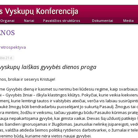
Organai
Nariai
Pavaldžios struktūros
Dokumentai
Media
ENOS
 retrospektyva
žio 21 d.
 vyskupų laiškas gyvybės dienos proga
s, broliai ir seserys Kristuje!
e Gyvybės dieną ir kasmet su nerimu bei liūdesiu regime, kaip svarbiausi
i – Gyvybės žiniai – iškyla klastingos kliūtys. Pokyčiai, kurie veikia kiekvien
enį, kurie lemtingi tautos ir valstybės ateičiai, verčia vis labiau susirūpinti
ukė žmogų būti bendradarbiu puoselėjant Jo sukurtą Pasaulį. Žmogus tai 
ra mintimi, žodžiu ir veiksmu, tačiau ypatingu būdu Pasaulio kūrimas pratę
uja nepakartojama gyvybė, kai gimsta vaikai. Dievas šią užduotį patikėjo 
tas šiandien ignoruojamas ir žlugdomas. Jaunuoliai nelinkę įsipareigoti, ved
, valdžia atideda šeimos politiką rytdienos darbotvarkei, o žurnalai ir tele
venimo būdą, kuriame nėra vietos naujai gyvybei.