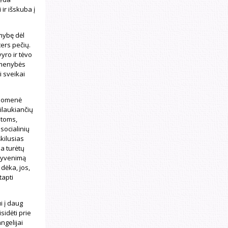
ir išskuba į
mybę dėl
ers pečių.
yro ir tėvo
asmenybės
 sveikai
ruomenė
silaukiančių
 toms,
socialinių
kilusias
a turėtų
gyvenimą
dėka, jos,
tapti
i į daug
sidėti prie
ngelijai