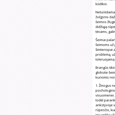
kūdikio.
Neturėdama še
žvilgsnis da
šeimos žlugim
didžiąją rūp
tėvams, galim
Šeimai palan
šeimoms už p
šimteriopai 
problemą, už
toleruojama, 
Brangūs tikin
globsite šeim
kuriomis nor
1. Žmogus ne
psichologini
visuomenei. 
todėl parank
ankstyvoje va
rūpesčio, kur
jos veikla u