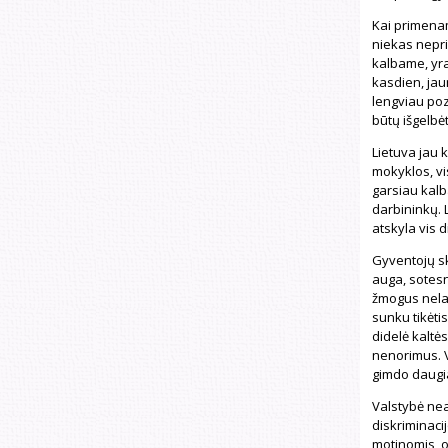
Kai primenam
niekas neprie
kalbame, yra
kasdien, jau
lengviau poz
būtų išgelbėt
Lietuva jau 
mokyklos, vi
garsiau kalb
darbininkų. 
atskyla vis d
Gyventojų s
auga, sotesn
žmogus nelai
sunku tikėtis
didelė kaltės
nenorimus. Va
gimdo daugia
Valstybė nea
diskriminacij
motinomis, o 