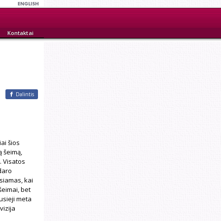
Kontaktai
Dalintis
ai šios
ą šeimą,
. Visatos
daro
siamas, kai
šeimai, bet
usieji meta
vizija