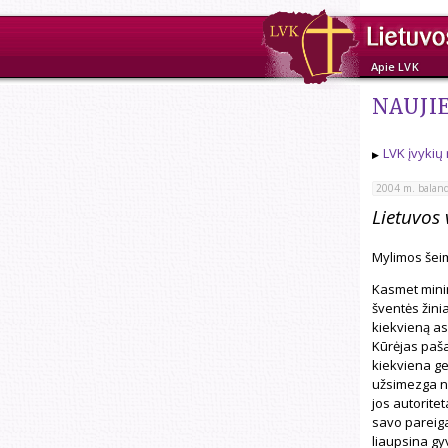
Apie LVK
NAUJI
LVK įvykių
2004 m. baland
Lietuvos
Mylimos šeimo
Kasmet minim
šventės žinia
kiekvieną asm
Kūrėjas paša
kiekviena ge
užsimezga na
jos autorite
savo pareigas
liaupsina gy