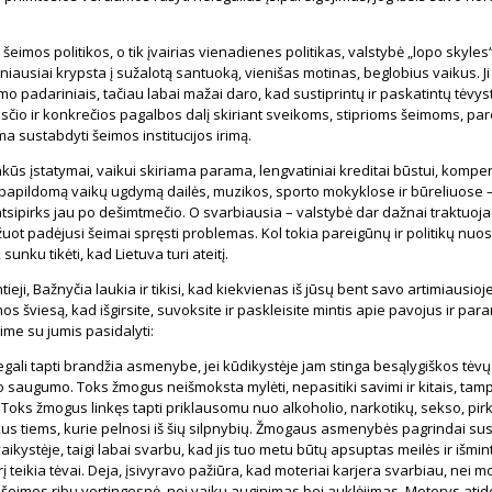
imos politikos, o tik įvairias vienadienes politikas, valstybė „lopo skyles“ 
žniausiai krypsta į sužalotą santuoką, vienišas motinas, beglobius vaikus. Ji
o padariniais, tačiau labai mažai daro, kad sustiprintų ir paskatintų tėvyst
esčio ir konkrečios pagalbos dalį skiriant sveikoms, stiprioms šeimoms, pa
a sustabdyti šeimos institucijos irimą.
kūs įstatymai, vaikui skiriama parama, lengvatiniai kreditai būstui, kompe
apildomą vaikų ugdymą dailės, muzikos, sporto mokyklose ir būreliuose –
atsipirks jau po dešimtmečio. O svarbiausia – valstybė dar dažnai traktuoja
uot padėjusi šeimai spręsti problemas. Kol tokia pareigūnų ir politikų nuo
sunku tikėti, kad Lietuva turi ateitį.
tieji, Bažnyčia laukia ir tikisi, kad kiekvienas iš jūsų bent savo artimiausioj
os šviesą, kad išgirsite, suvoksite ir paskleisite mintis apie pavojus ir pa
ime su jumis pasidalyti:
gali tapti brandžia asmenybe, jei kūdikystėje jam stinga besąlygiškos tėvų 
o saugumo. Toks žmogus neišmoksta mylėti, nepasitiki savimi ir kitais, tam
Toks žmogus linkęs tapti priklausomu nuo alkoholio, narkotikų, sekso, pir
us tiems, kurie pelnosi iš šių silpnybių. Žmogaus asmenybės pagrindai su
ikystėje, taigi labai svarbu, kad jis tuo metu būtų apsuptas meilės ir išmin
į teikia tėvai. Deja, įsivyravo pažiūra, kad moteriai karjera svarbiau, nei m
ž šeimos ribų vertingesnė, nei vaikų auginimas bei auklėjimas. Moterys ati