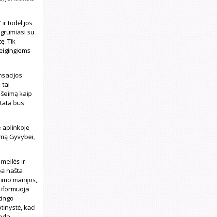
ir todėl jos
 grumiasi su
ę. Tik
reigingiems
nsacijos
 tai
 šeimą kaip
stata bus
e aplinkoje
ramą Gyvybei,
meilės ir
pa našta
kimo manijos,
siformuoja
tingo
otinystė, kad
deda