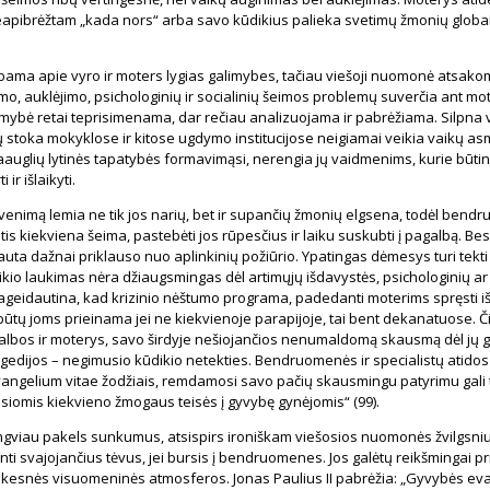
apibrėžtam „kada nors“ arba savo kūdikius palieka svetimų žmonių globai 
albama apie vyro ir moters lygias galimybes, tačiau viešoji nuomonė atsako
mo, auklėjimo, psichologinių ir socialinių šeimos problemų suverčia ant mot
ybė retai teprisimenama, dar rečiau analizuojama ir pabrėžiama. Silpna v
rų stoka mokyklose ir kitose ugdymo institucijose neigiamai veikia vaikų 
auglių lytinės tapatybės formavimąsi, nerengia jų vaidmenims, kurie būtini
 ir išlaikyti.
venimą lemia ne tik jos narių, bet ir supančių žmonių elgsena, todėl bend
tis kiekviena šeima, pastebėti jos rūpesčius ir laiku suskubti į pagalbą. Be
auta dažnai priklauso nuo aplinkinių požiūrio. Ypatingas dėmesys turi tekti
kio laukimas nėra džiaugsmingas dėl artimųjų išdavystės, psichologinių ar 
geidautina, kad krizinio nėštumo programa, padedanti moterims spręsti iš
ūtų joms prieinama jei ne kiekvienoje parapijoje, tai bent dekanatuose. Či
albos ir moterys, savo širdyje nešiojančios nenumaldomą skausmą dėl jų 
ragedijos – negimusio kūdikio netekties. Bendruomenės ir specialistų atidos 
vangelium vitae žodžiais, remdamosi savo pačių skausmingu patyrimu gali 
usiomis kiekvieno žmogaus teisės į gyvybę gynėjomis“ (99).
ngviau pakels sunkumus, atsispirs ironiškam viešosios nuomonės žvilgsniu
nti svajojančius tėvus, jei bursis į bendruomenes. Jos galėtų reikšmingai pri
kesnės visuomeninės atmosferos. Jonas Paulius II pabrėžia: „Gyvybės eva