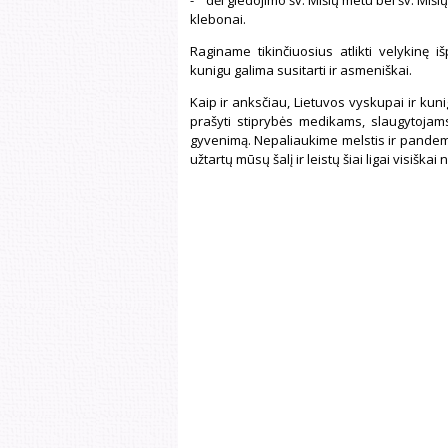
klebonai.
Raginame tikinčiuosius atlikti velykinę i
kunigu galima susitarti ir asmeniškai.
Kaip ir anksčiau, Lietuvos vyskupai ir kunig
prašyti stiprybės medikams, slaugytojam
gyvenimą. Nepaliaukime melstis ir pandemij
užtartų mūsų šalį ir leistų šiai ligai visiškai n