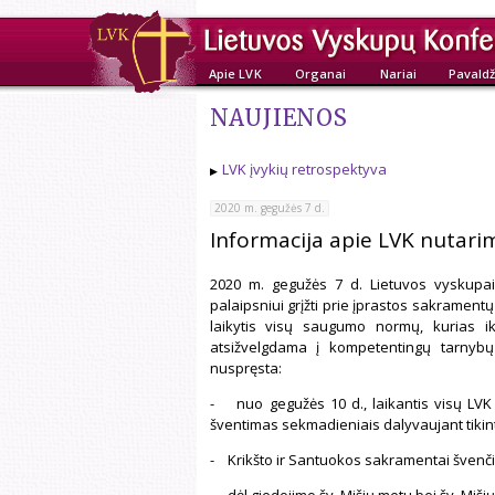
Apie LVK
Organai
Nariai
Pavaldž
NAUJIENOS
LVK įvykių retrospektyva
2020 m. gegužės 7 d.
Informacija apie LVK nutari
2020 m. gegužės 7 d. Lietuvos vyskupai s
palaipsniui grįžti prie įprastos sakramentų t
laikytis visų saugumo normų, kurias ik
atsižvelgdama į kompetentingų tarnybų 
nuspręsta:
- nuo gegužės 10 d., laikantis visų LVK
šventimas sekmadieniais dalyvaujant tikin
- Krikšto ir Santuokos sakramentai švenči
- dėl giedojimo šv. Mišių metu bei šv. Miš