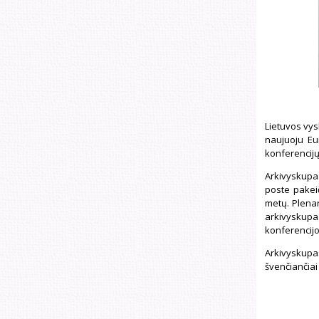
Lietuvos vys
naujuoju Eu
konferencijų
Arkivyskup
poste pakeič
metų. Plenar
arkivyskup
konferencij
Arkivyskup
švenčiančiai