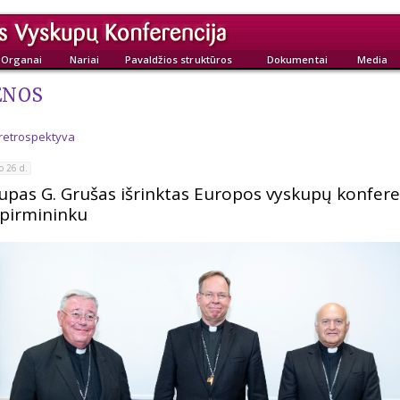
Organai
Nariai
Pavaldžios struktūros
Dokumentai
Media
ENOS
 retrospektyva
o 26 d.
upas G. Grušas išrinktas Europos vyskupų konfere
 pirmininku