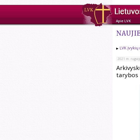
Apie LVK
NAUJI
LVK įvykių
2021 m. rugsėj
Arkivysk
tarybos