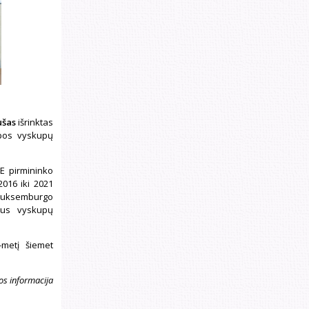
ušas
išrinktas
opos vyskupų
E pirmininko
2016 iki 2021
 Liuksemburgo
jaus vyskupų
metį šiemet
os informacija