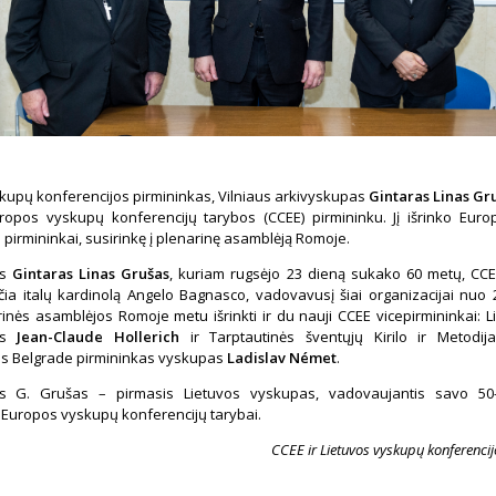
kupų konferencijos pirmininkas, Vilniaus arkivyskupas
Gintaras Linas Gr
ropos vyskupų konferencijų tarybos (CCEE) pirmininku. Jį išrinko Eur
 pirmininkai, susirinkę į plenarinę asamblėją Romoje.
as
Gintaras Linas Grušas
, kuriam rugsėjo 23 dieną sukako 60 metų, CCE
ia italų kardinolą Angelo Bagnasco, vadovavusį šiai organizacijai nuo 
inės asamblėjos Romoje metu išrinkti ir du nauji CCEE vicepirmininkai:
as
Jean-Claude Hollerich
ir Tarptautinės šventųjų Kirilo ir Metodi
os Belgrade pirmininkas vyskupas
Ladislav Német
.
as G. Grušas – pirmasis Lietuvos vyskupas, vadovaujantis savo 50-
 Europos vyskupų konferencijų tarybai.
CCEE ir Lietuvos vyskupų konferencij