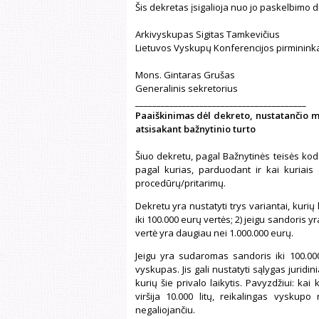
Šis dekretas įsigalioja nuo jo paskelbimo 
Arkivyskupas Sigitas Tamkevičius
Lietuvos Vyskupų Konferencijos pirminink
Mons. Gintaras Grušas
Generalinis sekretorius
________________________________________
Paaiškinimas dėl dekreto, nustatančio m
atsisakant bažnytinio turto
Šiuo dekretu, pagal Bažnytinės teisės ko
pagal kurias, parduodant ir kai kuriais a
procedūrų/pritarimų.
Dekretu yra nustatyti trys variantai, kurių
iki 100.000 eurų vertės; 2) jeigu sandoris yr
vertė yra daugiau nei 1.000.000 eurų.
Jeigu yra sudaromas sandoris iki 100.000
vyskupas. Jis gali nustatyti sąlygas juri
kurių šie privalo laikytis. Pavyzdžiui: ka
viršija 10.000 litų, reikalingas vyskupo
negaliojančiu.