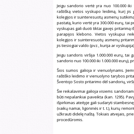
Jeigu sandorio vertė yra nuo 100.000 iki 1
raštišką vietos vyskupo leidimą, kurį jis
kolegijos ir suinteresuotų asmenų sutikimą.
pastatą, kurio vertė yra 300.000 eurų, tai 
vyskupas gali duoti tiktai gavęs pritarimą 
parapijos klebono. Vietos vyskupui rei
kolegijos ir suinteresuotų asmenų pritari
jis tiesiogiai valdo (pvz., kurija ar vyskupija)
Jeigu sandoris viršija 1.000.000 eurų, tai
sandorio nuo 100.000 iki 1.000.000 eurų), pr
Šios sumos galioja ir vienuolynams. Jiem
raštiško leidimo ir vienuolyno tarybos prit
Šventojo Sosto pritarimo dėl sandorių, virši
Šie reikalavimai galioja visiems sandoriam
būti nepalankiai paveikta (kan. 1295). Pav
išpirkimas ateityje gali sudaryti stambesn
(vaikų namai, ligoninės ir t. t.), kurių remo
užkrauti didelę naštą. Tokiais atvejais, pr
procedūromis.