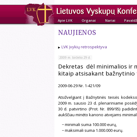
Apie LVK
Organai
Nariai
Pavaldž
NAUJIENOS
LVK įvykių retrospektyva
2009 m. birželio 29 d.
Dekretas dėl minimalios ir
kitaip atsisakant bažnytini
2009-06-29 Nr. 1-421/09
Atsižvelgiant į Bažnytinės teisės kodeks
2009 m. sausio 23 d. plenariniame posėd
30 d. patvirtino (Prot. Nr. 899/95) padidi
aukščiau minėto kanono atvejams minimali
− minimali suma 100.000 eurų,
− maksimali suma 1.000.000 eurų.