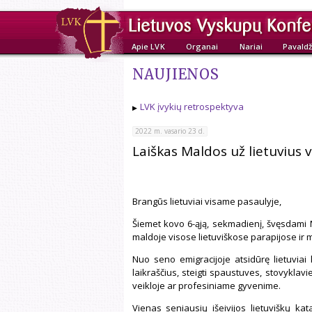
Apie LVK
Organai
Nariai
Pavaldž
NAUJIENOS
LVK įvykių retrospektyva
2022 m. vasario 23 d.
Laiškas Maldos už lietuvius 
Brangūs lietuviai visame pasaulyje,
Šiemet kovo 6-ąją, sekmadienį, švęsdami 
maldoje visose lietuviškose parapijose ir m
Nuo seno emigracijoje atsidūrę lietuviai k
laikraščius, steigti spaustuves, stovyklav
veikloje ar profesiniame gyvenime.
Vienas seniausių išeivijos lietuviškų kat