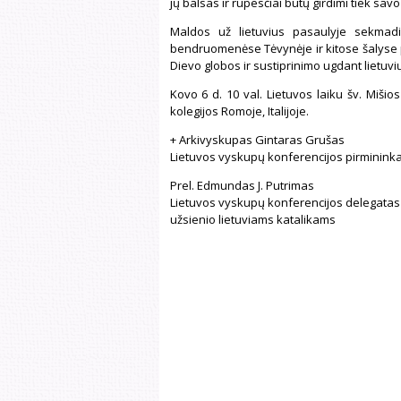
jų balsas ir rūpesčiai būtų girdimi tiek sav
Maldos už lietuvius pasaulyje sekmadi
bendruomenėse Tėvynėje ir kitose šalyse pri
Dievo globos ir sustiprinimo ugdant lietuvių
Kovo 6 d. 10 val. Lietuvos laiku šv. Miši
kolegijos Romoje, Italijoje.
+ Arkivyskupas Gintaras Grušas
Lietuvos vyskupų konferencijos pirminink
Prel. Edmundas J. Putrimas
Lietuvos vyskupų konferencijos delegatas
užsienio lietuviams katalikams