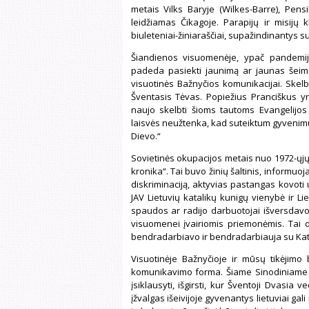
metais Vilks Baryje (Wilkes-Barre), Pens
leidžiamas Čikagoje. Parapijų ir misij
biuleteniai-žiniaraščiai, supažindinantys su
Šiandienos visuomenėje, ypač pandemijo
padeda pasiekti jaunimą ar jaunas šeim
visuotinės Bažnyčios komunikacijai. Skelb
Šventasis Tėvas. Popiežius Pranciškus yr
naujo skelbti šioms tautoms Evangelijos 
laisvės neužtenka, kad suteiktum gyvenimui 
Dievo.“
Sovietinės okupacijos metais nuo 1972-ųjų
kronika“. Tai buvo žinių šaltinis, informuoja
diskriminaciją, aktyvias pastangas kovoti u
JAV Lietuvių katalikų kunigų vienybė ir Lie
spaudos ar radijo darbuotojai išversdavo
visuomenei įvairiomis priemonėmis. Tai dar
bendradarbiavo ir bendradarbiauja su Kata
Visuotinėje Bažnyčioje ir mūsų tikėjim
komunikavimo forma. Šiame Sinodiniame ke
įsiklausyti, išgirsti, kur Šventoji Dvasia 
įžvalgas išeivijoje gyvenantys lietuviai gali 