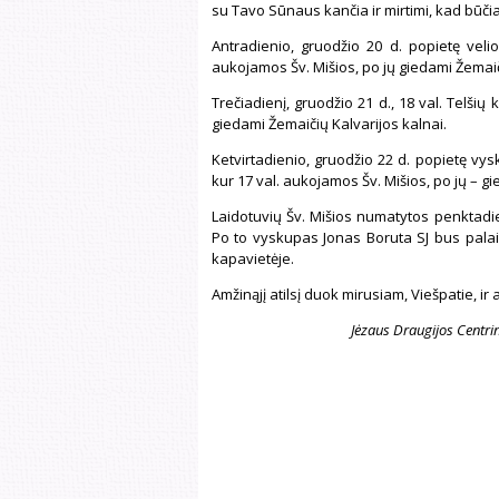
su Tavo Sūnaus kančia ir mirtimi, kad būči
Antradienio, gruodžio 20 d. popietę veli
aukojamos Šv. Mišios, po jų giedami Žemaič
Trečiadienį, gruodžio 21 d., 18 val. Telšių
giedami Žemaičių Kalvarijos kalnai.
Ketvirtadienio, gruodžio 22 d. popietę vysk
kur 17 val. aukojamos Šv. Mišios, po jų – g
Laidotuvių Šv. Mišios numatytos penktadienį
Po to vyskupas Jonas Boruta SJ bus palai
kapavietėje.
Amžinąjį atilsį duok mirusiam, Viešpatie, ir 
Jėzaus Draugijos Centrin