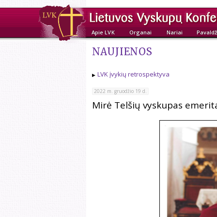
Apie LVK
Organai
Nariai
Pavaldž
NAUJIENOS
LVK įvykių retrospektyva
2022 m. gruodžio 19 d.
Mirė Telšių vyskupas emerit