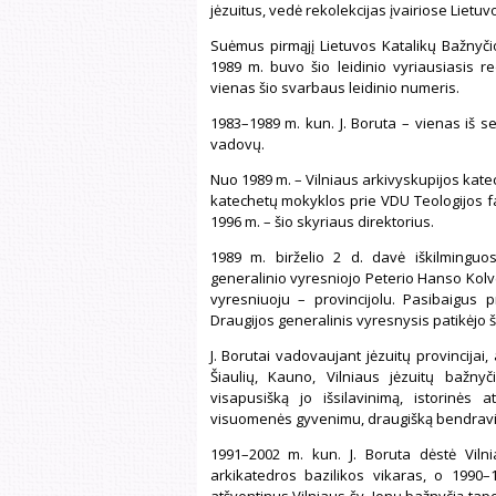
jėzuitus, vedė rekolekcijas įvairiose Lietu
Suėmus pirmąjį Lietuvos Katalikų Bažnyčio
1989 m. buvo šio leidinio vyriausiasis re
vienas šio svarbaus leidinio numeris.
1983–1989 m. kun. J. Boruta – vienas iš se
vadovų.
Nuo 1989 m. – Vilniaus arkivyskupijos katec
katechetų mokyklos prie VDU Teologijos fa
1996 m. – šio skyriaus direktorius.
1989 m. birželio 2 d. davė iškilminguos
generalinio vyresniojo Peterio Hanso Kolve
vyresniuoju – provincijolu. Pasibaigus p
Draugijos generalinis vyresnysis patikėjo 
J. Borutai vadovaujant jėzuitų provincijai,
Šiaulių, Kauno, Vilniaus jėzuitų bažnyč
visapusišką jo išsilavinimą, istorinės 
visuomenės gyvenimu, draugišką bendrav
1991–2002 m. kun. J. Boruta dėstė Viln
arkikatedros bazilikos vikaras, o 1990–