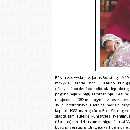
Būsimasis vyskupas Jonas Boruta gimė 1944 
mokyklą. Bandė stoti į Kauno kunigų 
dėlstyle="border:1px solid black;padding:
pogrindinėje kunigų seminarijoje. 1981 m. į
naujokyną. 1982 m. apgynė fizikos-matemat
19 d. nostrifikavo Lietuvos mokslo tar
laipsnį. 1982 m. rugpjūčio 5 d. Skaistgiri
slapta jam suteikė kunigystės šventimus.
(Ukraina) ten dirbusiam kunigui jėzuitui V
buvo priverstas grįžti į Lietuvą. Pogrindyj