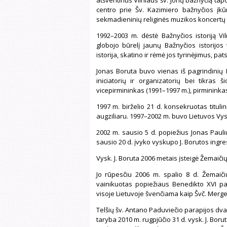
atšventinus Vilniaus šv. Jonų bažnyčią tap
centro prie Šv. Kazimiero bažnyčios įkūr
sekmadieninių religinės muzikos koncertų 
1992–2003 m. dėstė Bažnyčios istoriją Viln
globojo būrelį jaunų Bažnyčios istorijos 
istorija, skatino ir rėmė jos tyrinėjimus, pat
Jonas Boruta buvo vienas iš pagrindinių 
iniciatorių ir organizatorių bei tikras
vicepirmininkas (1991–1997 m.), pirmininka
1997 m. birželio 21 d. konsekruotas tituli
augziliaru. 1997–2002 m. buvo Lietuvos Vys
2002 m. sausio 5 d. popiežius Jonas Pauli
sausio 20 d. įvyko vyskupo J. Borutos ingre
Vysk. J. Boruta 2006 metais įsteigė Žemaičių
Jo rūpesčiu 2006 m. spalio 8 d. Žemaičių
vainikuotas popiežiaus Benedikto XVI pa
visoje Lietuvoje švenčiama kaip Švč. Mergel
Telšių šv. Antano Paduviečio parapijos dvas
taryba 2010 m. rugpjūčio 31 d. vysk. J. Borut