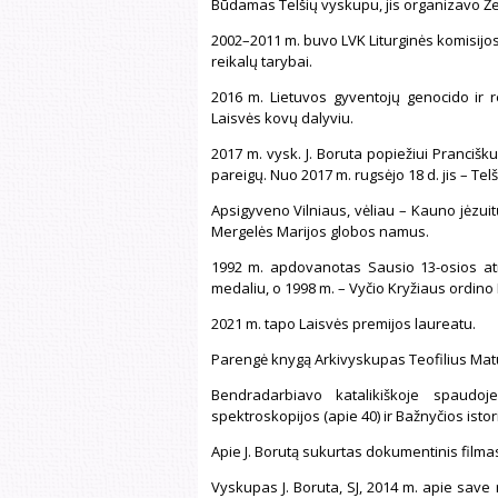
Būdamas Telšių vyskupu, jis organizavo Žem
2002–2011 m. buvo LVK Liturginės komisijo
reikalų tarybai.
2016 m. Lietuvos gyventojų genocido ir r
Laisvės kovų dalyviu.
2017 m. vysk. J. Boruta popiežiui Prancišku
pareigų. Nuo 2017 m. rugsėjo 18 d. jis – Te
Apsigyveno Vilniaus, vėliau – Kauno jėzui
Mergelės Marijos globos namus.
1992 m. apdovanotas Sausio 13-osios at
medaliu, o 1998 m. – Vyčio Kryžiaus ordin
2021 m. tapo Laisvės premijos laureatu.
Parengė knygą Arkivyskupas Teofilius Matul
Bendradarbiavo katalikiškoje spaudoj
spektroskopijos (apie 40) ir Bažnyčios istori
Apie J. Borutą sukurtas dokumentinis filmas 
Vyskupas J. Boruta, SJ, 2014 m. apie save