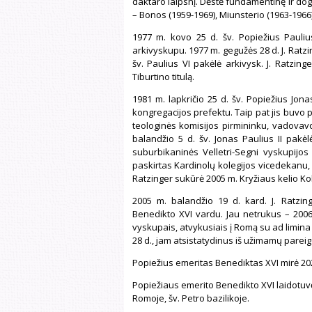
daktaro laipsnį. Dėstė fundamentinę ir dog
– Bonos (1959-1969), Miunsterio (1963-1966)
1977 m. kovo 25 d. šv. Popiežius Paulius
arkivyskupu. 1977 m. gegužės 28 d. J. Ratz
šv. Paulius VI pakėlė arkivysk. J. Ratzing
Tiburtino titulą.
1981 m. lapkričio 25 d. šv. Popiežius Jona
kongregacijos prefektu. Taip pat jis buvo p
teologinės komisijos pirmininku, vadova
balandžio 5 d. šv. Jonas Paulius II pakė
suburbikaninės Velletri-Segni vyskupijos 
paskirtas Kardinolų kolegijos vicedekanu, o
Ratzinger sukūrė 2005 m. Kryžiaus kelio Kol
2005 m. balandžio 19 d. kard. J. Ratzing
Benedikto XVI vardu. Jau netrukus – 2006 
vyskupais, atvykusiais į Romą su ad limina 
28 d., jam atsistatydinus iš užimamų pareig
Popiežius emeritas Benediktas XVI mirė 20
Popiežiaus emerito Benedikto XVI laidotuvės 
Romoje, šv. Petro bazilikoje.