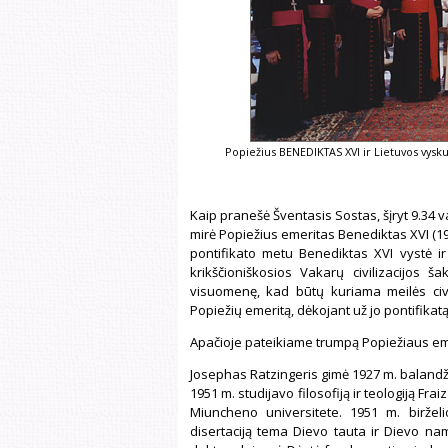
Popiežius BENEDIKTAS XVI ir Lietuvos vy
Kaip pranešė Šventasis Sostas, šįryt 9.34 v
mirė Popiežius emeritas Benediktas XVI (19
pontifikato metu Benediktas XVI vystė 
krikščioniškosios Vakarų civilizacijos ša
visuomenę, kad būtų kuriama meilės civil
Popiežių emeritą, dėkojant už jo pontifikat
Apačioje pateikiame trumpą Popiežiaus eme
Josephas Ratzingeris gimė 1927 m. balandžio
1951 m. studijavo filosofiją ir teologiją Fra
Miuncheno universitete. 1951 m. birže
disertaciją tema Dievo tauta ir Dievo na