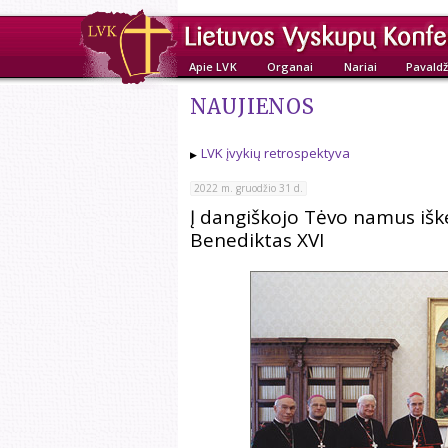
Apie LVK
Organai
Nariai
Pavaldž
NAUJIENOS
LVK įvykių retrospektyva
2022 m. gruodžio 31 d.
Į dangiškojo Tėvo namus išk
Benediktas XVI