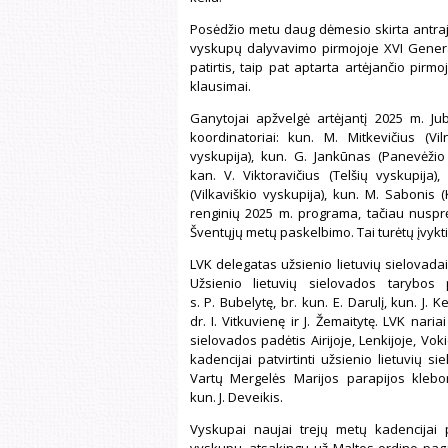
Posėdžio metu daug dėmesio skirta antraja
vyskupų dalyvavimo pirmojoje XVI Genera
patirtis, taip pat aptarta artėjančio pirm
klausimai.
Ganytojai apžvelgė artėjantį 2025 m. Jubil
koordinatoriai: kun. M. Mitkevičius (Vil
vyskupija), kun. G. Jankūnas (Panevėžio 
kan. V. Viktoravičius (Telšių vyskupija),
(Vilkaviškio vyskupija), kun. M. Sabonis 
renginių 2025 m. programa, tačiau nusprę
Šventųjų metų paskelbimo. Tai turėtų įvykt
LVK delegatas užsienio lietuvių sielovada
Užsienio lietuvių sielovados tarybos p
s. P. Bubelytę, br. kun. E. Darulį, kun. J. Ke
dr. I. Vitkuvienę ir J. Žemaitytę. LVK nari
sielovados padėtis Airijoje, Lenkijoje, Voki
kadencijai patvirtinti užsienio lietuvių
Vartų Mergelės Marijos parapijos klebon
kun. J. Deveikis.
Vyskupai naujai trejų metų kadencijai p
vyskupu, atsakingu už Maltos ordino pagal