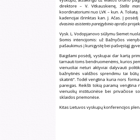
direktore – V. Vitkauskienę,
Stella mar
koordinatoriumi nuo LVK – kun. A. Toliatą.
kadencijai išrinktas kan. J. Ačas. Į posėd
dvasinio asistento pareigybinio aprašo
projek
Vysk. L. Vodopjanovo siūlymu šiemet nuol
šiomis intencijomis: už Bažnyčios vienyb
pašaukimus į kunigystę bei pašvęstąjį gyv
Baigdami posėdį, vyskupai dar kartą prime
tarnauti toms bendruomenėms, kurios jiems 
vienuoliai neturi aktyviai dalyvauti politi
bažnytinės valdžios sprendimu tai būtų 
skatinti“. Todėl vengtina kuria nors for
pareigas. Reikšti tokią paramą vengtina n
vienuolių institucinėse bei privačiose so
sklaidos priemonėse.
Kitas Lietuvos vyskupų konferencijos plenar