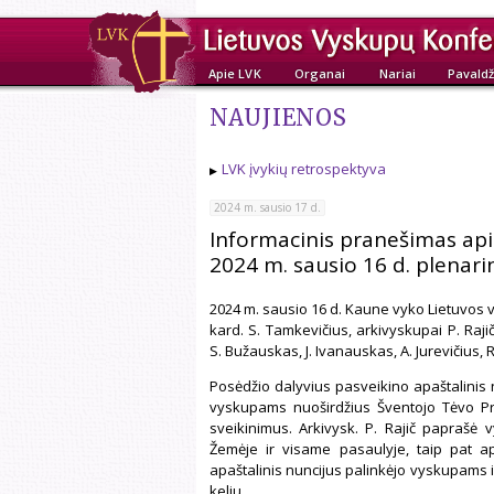
Apie LVK
Organai
Nariai
Pavaldž
NAUJIENOS
LVK įvykių retrospektyva
2024 m. sausio 17 d.
Informacinis pranešimas api
2024 m. sausio 16 d. plenari
2024 m. sausio 16 d. Kaune vyko Lietuvos 
kard. S. Tamkevičius, arkivyskupai P. Rajič
S. Bužauskas, J. Ivanauskas, A. Jurevičius, R
Posėdžio dalyvius pasveikino apaštalinis nu
vyskupams nuoširdžius Šventojo Tėvo Pr
sveikinimus. Arkivysk. P. Rajič paprašė v
Žemėje ir visame pasaulyje, taip pat a
apaštalinis nuncijus palinkėjo vyskupams ir
keliu.