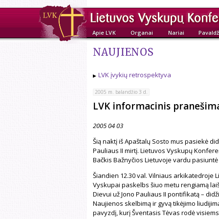
Apie LVK
Organai
Nariai
Pavaldž
NAUJIENOS
LVK įvykių retrospektyva
2005 m. balandžio 3 d.
LVK informacinis pranešim
2005 04 03
Šią naktį iš Apaštalų Sosto mus pasiekė did
Pauliaus II mirtį. Lietuvos Vyskupų Konfer
Bačkis Bažnyčios Lietuvoje vardu pasiuntė 
Šiandien 12.30 val. Vilniaus arkikatedroje L
Vyskupai paskelbs šiuo metu rengiamą laišk
Dievui už Jono Pauliaus II pontifikatą – di
Naujienos skelbimą ir gyvą tikėjimo liudijim
pavyzdį, kurį Šventasis Tėvas rodė visiem