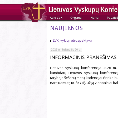
Apie LVK
Organai
Nariai
Pavaldž
NAUJIENOS
LVK įvykių retrospektyva
2026 m. balandžio 20 d.
INFORMACINIS PRANEŠIMAS
Lietuvos vyskupų konferencija 2026 m. 
kandidatų Lietuvos vyskupų konferencijo
taryboje šešerių metų kadencijai išrinko bu
narę Ramutę RUŠKYTĘ. Už ją vienbalsiai bals