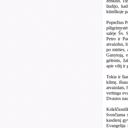
ženklus. Tu
liudijo, ka
kūniškoje pa
Popiežius P
piligrimyst
salėje Šv.
Petro ir Pa
atvaizdus, l
po mirties, 
Ganytoją, e
gėlėmis, ža
apie viltį i
Tokia ir ši
kilmę, išsau
atvaizdais,
vertinga eva
Dvasios na
Krikščioniš
švenčiama s
kasdienį gy
Evangelija 