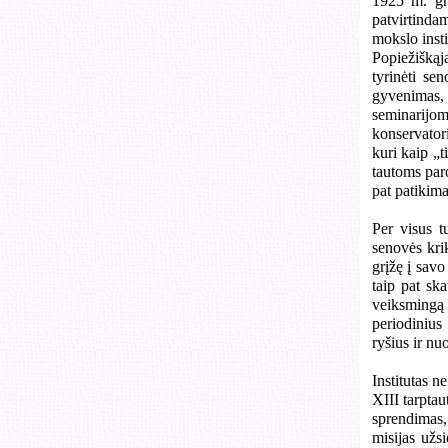
1925 m. gr
patvirtindam
mokslo insti
Popiežiškąj
tyrinėti se
gyvenimas,
seminarijom
konservatori
kuri kaip „t
tautoms paro
pat patikima
Per visus t
senovės krik
grįžę į savo
taip pat sk
veiksmingą 
periodinius
ryšius ir nu
Institutas n
XIII tarptau
sprendimas,
misijas užs