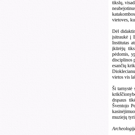
tikslų, visa
neabejotin
katakombose
vietoves, ku
Dėl didaktin
įsitraukė į
Institutas 
įkūrėjų tik
pėdomis, yp
disciplinos
esančių krik
Dioklecianui
vietos vis l
Ši tarnystė
krikščionybė
drąsaus tik
Šventojo Pe
kasinėjimu
muziejų tyri
Archeologij