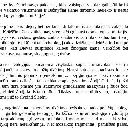
ame kviečiami savęs paklausti, kiek vaisingas vis dar gali būti krikš
os vaidmuo visuomenei ir Bažnyčiai šiame dirbtinio intelekto ir nesu
ktikų tyrinėjimų amžiuje?
 gimė ne iš idėjos, bet per kūną. Ji kilo ne iš abstrakčios sąvokos, be
. Krikščioniškasis tikėjimas, savo pačia giliausia esme, yra istorinis: ji
įvykiais, veidais, gestais, žodžiais, ištartais tam tikra kalba, tam tikr
aplinkoje [6]. Būtent tai archeologija akivaizdžiai atskleidžia ir daro ap
na, kad Dievas nusprendė kalbėti žmogaus kalba, vaikščioti že
 vietose, namuose, sinagogose, gatvėse.
kosios teologijos neįmanoma visybiškai suprasti nesuvokiant vietų i
udijančių ankstyvųjų amžių tikėjimą. Neatsitiktinai evangelistas Jonas 
eda jutiminio pobūdžio pareiškimu: „... ką girdėjome ir savo akimis 
mūsų rankos lietė, – tai skelbiame apie gyvenimo Žodį“ (1 Jn 1, 1). Kr
a tam tikra prasme yra ištikimybe grindžiamas atsakymas į šiuos žodž
ti, girdėti Žodį, kuris tapo kūnu. Tikslas – ne sustoti ties tuo, kas regima
ems į už to slypintį Slėpinį.
a, nagrinėdama materialius tikėjimo pėdsakus, ugdo pojūčių teologi
sti, girdėti gebančią teologiją. Krikščioniškoji archeologija ugdo šį 
 tarp akmenų, griuvėsių, artefaktų ji moko mus, kad niekas iš sąlytį
alykų nėra nereikšminga. Net mozaikos fragmentas, pamirštas įrašas, 