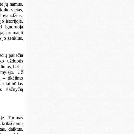
pie jų namus,
kulto vietas,
tovaizdžius,
o istorijoje,
ri ignoruoja
ja, priimanti
o jo ženklus,
čių paliečia
ogo užduotis
inius, bet ir
s mylėjo. Už
ų – tikėjimo
ka: tai būdas
ės Bažnyčią
oje. Turimas
 krikščionių
as, daiktus,