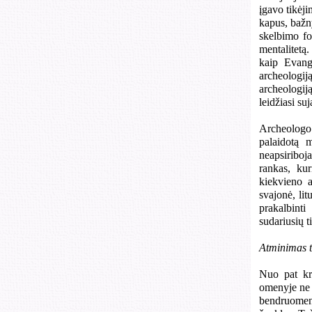
įgavo tikėji
kapus, bažny
skelbimo fo
mentalitetą.
kaip Evange
archeologiją
archeologiją
leidžiasi su
Archeologo 
palaidotą m
neapsiriboja
rankas, kur
kiekvieno a
svajonė, lit
prakalbint
sudariusių 
Atminimas t
Nuo pat kri
omenyje ne 
bendruomenė