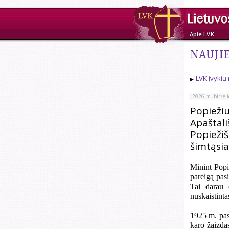
Apie LVK
NAUJI
LVK įvykių
2026 m. birželi
Popieži
Apaštali
Popiežiš
šimtąsi
Minint Popi
pareigą pasi
Tai darau 
nuskaistinta
1925 m. pask
karo žaizda