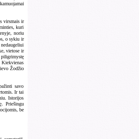
i, kamuojamai
s virsmais ir
minties, kuri
menyje, noriu
s, o sykiu ir
a nedaugeliui
e, vietose ir
iligrimystę
s. Kiekvienas
Dievo Žodžio
ažinti savo
tomis. Ir tai
u. Istorijos
ę. Priešingu
mocijomis, be