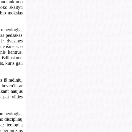
r nuolankumo
oko skaityti
ribio mokslas
rcheologija,
nas pėdsakas
 ir dvasinės
 ne išmeta, o
nis kantrus,
, išdilusiame
s, kuris gali
s iš radinių,
 beverčių ar
ikant naujus
 pat vilties
rcheologija,
mo disciplinų
: teologiją
as per amžius