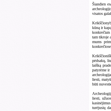
Šiandien es
archeologij
visatos gala
Krikščionybė
kūną ir kapą
konkrečiais 
tam tikroje 
mums prime
konkrečiose
Krikščioniš
pėdsakų, li
laišką prad
patyrėme ir 
archeologij
liesti, maty
būti nuvesti
Archeologij
liesti, užuo
kasinėjimus
turėjusių d