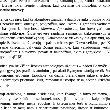
ščias kapas, Petro namai Kafarnaume, kankinių kapai, Romos katakom
d Dievas tikrai įžengė į istoriją, kad tikėjimas ne filosofija, o konk
saulio tikrovėje.
ranciškus rašė, kad katakombose „randama daugybė ankstyvosios krikš
ės ženklų: turiu omenyje, pavyzdžiui, labai svarbius grafičius vadin
 Sebastijono katakombose,
Memoria Apostolorum
, kur buvo garbinam
uliaus relikvijos. Šiose erdvėse randame seniausius krikščioniškus s
iudijančius krikščionišką viltį. Katakombose viskas byloja apie viltį, 
apie išlaisvinimą iš pavojų ir pačios mirties per Dievo veikimą; per K
same kviečiami dalyvauti Rojaus palaimoje, kuri vaizduojama vešlia
liuojančiomis pievomis, povais ir balandžiais, avimis ganyklose… V
r gyvenimą!“ [8].
andien yra krikščioniškosios archeologijos užduotis – padėti Bažnyčiai 
goti gyvą jos pradžios atminimą, pasakoti išganymo istoriją ne tik žod
 formomis, erdvėmis. Epochoje, kai dažnai prarandamos šaknys, archeo
ngelizacijos priemone, kuri, remdamasi istorijos tiesa, atveria krikščion
ujumą.
koji archeologija mums atskleidžia, kaip Evangelija buvo priimama, 
kirtinguose kultūriniuose kontekstuose; ji mums parodo, kaip tikėj
venimą, miestus, meną, epochas. Ji kviečia mus tęsti šį įkultūrinimo 
ir šiandien rastų namus dabartiniame pasaulyje, širdyse ir kultūrose