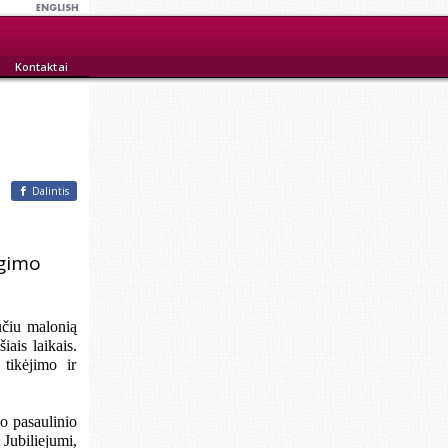
Kontaktai
Dalintis
igimo
učiu malonią
iais laikais.
tikėjimo ir
jo pasaulinio
Jubiliejumi,