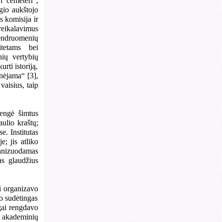
i cemeteri“,
ygio aukštojo
s komisija ir
reikalavimus
bendruomenių
itetams bei
nių vertybių
rti istoriją,
inėjama“ [3],
vaisius, taip
rengė šimtus
aulio kraštų;
e. Institutas
; jis atliko
ganizuodamas
as glaudžius
ai organizavo
vo sudėtingas
gai rengdavo
o akademinių