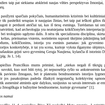
ndien taip pat siekiama atskleisti naujas vilties perspektyvas žmonija
rų.
pasižymi sparčiais pokyčiais, humanitarinėmis krizėmis bei kultūriniai
e tik pasitelkti senąsias ir naująsias žinias, bet taip pat ieškoti gilios iš
augoti ir perduoti ateičiai tai, kas iš tiesų esminga. Turėdamas tai o
patvirtinti, kad archeologija yra neatsiejama krikščionybės interpretacijo
 bei teologinio ugdymo dalis. Ji nėra tik specializuota disciplina, skirt
i kelias, prieinamas visiems, norintiems suprasti tikėjimo įsikūnijimą laik
 Mums, krikščionims, istorija yra esminis pamatas: juk gyvenimo p
torijos konkretybėje, ir tai yra scena, kurioje vyksta išganymo slėpiny
 pašauktas grįsti savo gyvenimą Gerąja Naujiena, kylančia iš istorinio 
(plg. Jn 1, 14).
piežius Pranciškus mums priminė, kad „niekas negali iš tikrųjų p
 suvokti, kuo nori būti rytoj, jei nepuoselėja ryšio su ankstesnėmis kar
tik pavienio žmogaus, bet ir platesniu bendruomenės istorijos lygmeni
 ir jos pasakojimas padeda išlaikyti negęstančią kolektyvinę sąmon
 tik asmeninė atmintis apie dalykus, susijusius su savais interesais ar e
 su žmogiškąja ir bažnytine bendruomene, kurioje gyvename“ [1].
os namai