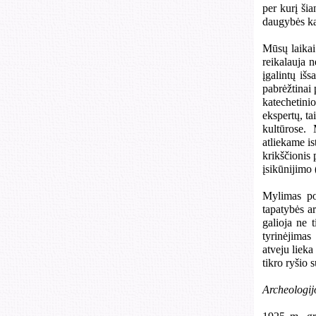
per kurį šia
daugybės ka
Mūsų laikai 
reikalauja n
įgalintų išs
pabrėžtinai 
katechetinio
ekspertų, ta
kultūrose.
atliekame is
krikščionis
įsikūnijimo 
Mylimas po
tapatybės ar
galioja ne 
tyrinėjimas
atveju lieka
tikro ryšio
Archeologij