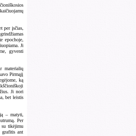
čioniškosios
skaičiuojamų
t per įsčias,
s grindžiamas
oje epochoje,
čiuopiama. Ji
me, gyventi
r materialių
savo Pirmąjį
regėjome, ką
ikščioniškoji
ius. Ji nori
, bet leistis
ją – matyti,
jautrumą. Per
 su tikėjimu
grafitis ant