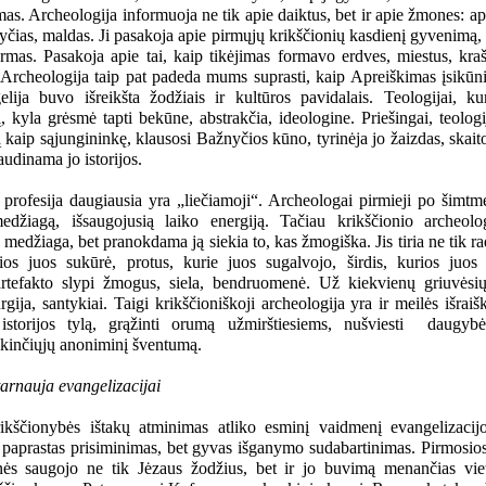
mas. Archeologija informuoja ne tik apie daiktus, bet ir apie žmones: a
čias, maldas. Ji pasakoja apie pirmųjų krikščionių kasdienį gyvenimą, 
rmas. Pasakoja apie tai, kaip tikėjimas formavo erdves, miestus, kraš
 Archeologija taip pat padeda mums suprasti, kaip Apreiškimas įsikūnij
lija buvo išreikšta žodžiais ir kultūros pavidalais. Teologijai, ku
, kyla grėsmė tapti bekūne, abstrakčia, ideologine. Priešingai, teologi
 kaip sąjungininkę, klausosi Bažnyčios kūno, tyrinėja jo žaizdas, skait
jaudinama jo istorijos.
profesija daugiausia yra „liečiamoji“. Archeologai pirmieji po šimtme
edžiagą, išsaugojusią laiko energiją. Tačiau krikščionio archeol
 medžiaga, bet pranokdama ją siekia to, kas žmogiška. Jis tiria ne tik rad
ios juos sukūrė, protus, kurie juos sugalvojo, širdis, kurios juo
rtefakto slypi žmogus, siela, bendruomenė. Už kiekvienų griuvėsi
urgija, santykiai. Taigi krikščioniškoji archeologija yra ir meilės išraiš
i istorijos tylą, grąžinti orumą užmirštiesiems, nušviesti daugyb
tikinčiųjų anoniminį šventumą.
arnauja evangelizacijai
kščionybės ištakų atminimas atliko esminį vaidmenį evangelizacij
paprastas prisiminimas, bet gyvas išganymo sudabartinimas. Pirmosios
s saugojo ne tik Jėzaus žodžius, bet ir jo buvimą menančias viet