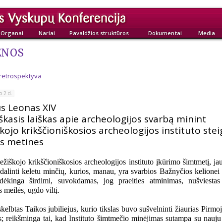
Organai
Nariai
Pavaldžios struktūros
Dokumentai
Media
ENOS
 retrospektyva
o 2 d.
us Leonas XIV
škasis laiškas apie archeologijos svarbą minint
kojo krikščioniškosios archeologijos instituto ste
as metines
ežiškojo krikščioniškosios archeologijos instituto įkūrimo šimtmetį, ja
dalinti keletu minčių, kurios, manau, yra svarbios Bažnyčios kelionei š
dėkinga širdimi, suvokdamas, jog praeities atminimas, nušviestas 
s meilės, ugdo viltį.
elbtas Taikos jubiliejus, kurio tikslas buvo sušvelninti žiaurias Pirmo
s; reikšminga tai, kad Instituto šimtmečio minėjimas sutampa su nauju 