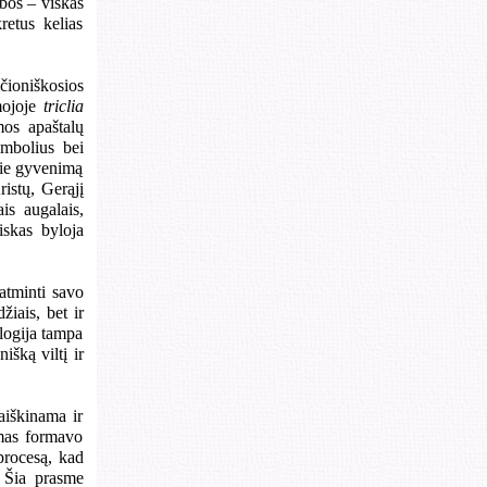
bos – viskas
retus kelias
čioniškosios
amojoje
triclia
os apaštalų
imbolius bei
apie gyvenimą
ristų, Gerąjį
is augalais,
iskas byloja
atminti savo
žiais, bet ir
logija tampa
išką viltį ir
aiškinama ir
imas formavo
procesą, kad
. Šia prasme