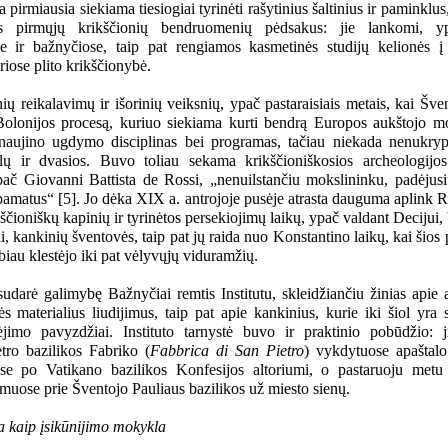
da pirmiausia siekiama tiesiogiai tyrinėti rašytinius šaltinius ir paminklu
us pirmųjų krikščionių bendruomenių pėdsakus: jie lankomi,
 ir bažnyčiose, taip pat rengiamos kasmetinės studijų kelionės į
riose plito krikščionybė.
ių reikalavimų ir išorinių veiksnių, ypač pastaraisiais metais, kai Šve
 Bolonijos procesą, kuriuo siekiama kurti bendrą Europos aukštojo m
atnaujino ugdymo disciplinas bei programas, tačiau niekada nenukr
slų ir dvasios. Buvo toliau sekama
krikščioniškosios archeologijo
ač Giovanni Battista de Rossi, „nenuilstančiu mokslininku, padėjus
 pamatus“ [5]. Jo dėka XIX a. antrojoje pusėje atrasta dauguma aplink 
ščioniškų kapinių ir tyrinėtos persekiojimų laikų, ypač valdant Decijui, 
, kankinių šventovės, taip pat jų raida nuo Konstantino laikų, kai šios 
abiau klestėjo iki pat vėlyvųjų viduramžių.
 sudarė galimybę Bažnyčiai remtis Institutu, skleidžiančiu žinias apie 
s materialius liudijimus, taip pat apie kankinius, kurie iki šiol yra 
ėjimo pavyzdžiai. Instituto tarnystė buvo ir praktinio pobūdžio: 
tro bazilikos Fabriko (
Fabbrica di San Pietro
) vykdytuose apaštal
ose po Vatikano bazilikos Konfesijos altoriumi, o pastaruoju metu
muose prie Šventojo Pauliaus bazilikos už miesto sienų.
a kaip įsikūnijimo mokykla