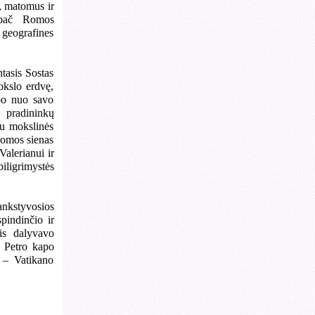
s, matomus ir
 ypač Romos
 geografines
ntasis Sostas
okslo erdvę,
ypo nuo savo
s pradininkų
iu mokslinės
Romos sienas
Valerianui ir
piligrimystės
ankstyvosios
spindinčio ir
jis dalyvavo
o Petro kapo
 – Vatikano