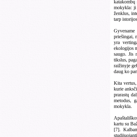
katakombų s
mokykla: ji
ženklus, int
tarp istorij
Gyvename la
priešingai,
yra verting
ekologijos m
saugo. Jis 
tikslus, pag
raižinyje ge
daug ko pam
Kita vertus,
kurie anksč
prarastų da
metodus, ga
mokykla.
Apaštališko
kartu su Baž
[7]. Kalba
studijuojant