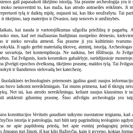
ienos gali papasakoti tikėjimo istoriją. Šia prasme archeologija yra i
 moko nenuvertinti to, kas maža, kas atrodo antraeilės reikšmės. Ji m
erpretuoti tylą ir daiktų mįslę, nujausti tai, kas liko neužrašyta. Tai pa
os ir tikėjimo, tarp materijos ir Dvasios, tarp senovės ir amžinybės.
ikais, kai nauda ir vartotojiškumas užgožia priežiūrą ir pagarbą. A
 moko mus, kad net mažiausias liudijimas nusipelno dėmesio, kiekvie
as ir nieko nevalia atmesti. Šia prasme ji yra kultūrinio tvarumo
okykla. Ji ugdo gerbti materialią tikrovę, atmintį, istoriją. Archeologas
ne suvartoja, bet kontempliuoja. Ne naikina, bet iššifruoja. Jo žvilgs
arbus. Tai žvilgsnis, kuris keramikos gabalėlyje, surūdijusioje monetoje
ba įžvelgti epochos dvelksmą, tikėjimo prasmę, maldos tylą. Tai žvilgsni
okyti ir šiandienos sielovadą bei katechezę.
 šiuolaikinės technologinės priemonės įgalina gauti naujos informacijo
iau buvo laikomi nereikšmingais. Tai mums primena, kad iš tikrųjų nėra
lykų. Net tai, kas atrodo nereikšminga, keliant naujus klausimus ir ta
li atskleisti giluminę prasmę. Šiuo atžvilgiu archeologija yra taip
sios konstitucijos
Veritatis gaudium
taikymo nuostatose teigiama, kad a
nyčios istorija ir patrologija, turi būti tarp pagrindinių teologinio ugdy
ma ne apie papildomą priedą, bet apie esminį pedagoginį principą
is žmogus turi žinoti, iš kur kilo Bažnyčia, kaip ji gyveno, kokias form