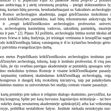
uodžio 11 d. popiežius Pijus XI paskelbė
Motu proprio
„I primitiv
as ambicingą ir į ateitį orientuotą projektą – įsteigti doktorantūros l
tutą, kuriam būtų pavesta, bendradarbiaujant su Sakralinės archeologijo
a Romos archeologijos akademija, pagal griežčiausius mokslinius 
novės krikščionybės paminklus, kad būtų rekonstruotas ankstyvųjų 
 ir „rengti krikščioniškosios archeologijos profesorius univers
s, archeologinių kasinėjimų vadovus, sakralinių paminklų, muzieji
us ir pan.“ [2]. Pijaus XI požiūriu, archeologija būtina norint tiksliai atku
iesos šviesa ir laikų liudytoja, jei teisingai vertinama ir kruopščiai nagr
do krikščioniškųjų šaknų vaisingumą ir iš to kylančius bendrojo gėrio 
i patvirtina evangelizacijos darbą.
uos metus Popiežiškasis krikščioniškosios archeologijos institutas pa
ščionybės archeologų, kilusių, kaip ir instituto profesoriai, iš visų pas
 šalis, jie ėjo svarbias pareigas akademinėje ar paminklų apsaugos sritys
atino mokslinius tyrimus Romoje ir visame krikščioniškajame pasaulyje
tarptautinį vaidmenį skatindamas krikščioniškąją archeologiją, or
 kongresus ir daugelį kitų mokslinių iniciatyvų, taip pat palaikydam
olatinius mainus su universitetais bei studijų centrais visame pasaulyje.
e kartą prisidėjo prie taikos ir religinio dialogo skatinimo, pavyzdžiui, k
tinį kongresą Splite per karą buvusios Jugoslavijos teritorijoje – tai bu
 sukėlęs daug nesutarimų akademinėje aplinkoje[4]; arba kai veiksmin
ienyje, politiškai nestabiliose šalyse. Institute niekada nenukrypta nu