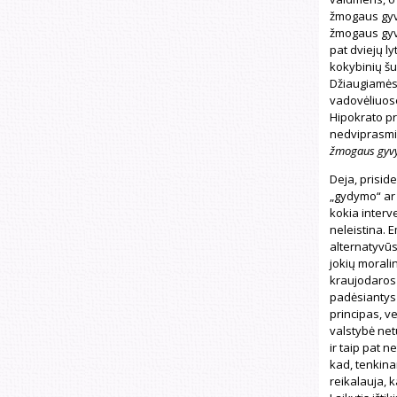
žmogaus gyvy
žmogaus gyv
pat dviejų ly
kokybinių šu
Džiaugiamės,
vadovėliuose 
Hipokrato pr
nedviprasmi
žmogaus gyvyb
Deja, priside
„gydymo“ ar
kokia interve
neleistina. 
alternatyvūs
jokių morali
kraujodaros 
padėsiantys 
principas, v
valstybė net
ir taip pat 
kad, tenkina
reikalauja, 