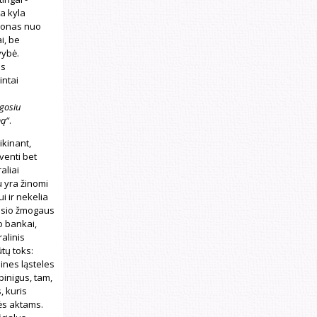
ia kyla
ionas nuo
i, be
vybė.
os
intai
ugosiu
mą“
.
ikinant,
venti bet
aliai
u yra žinomi
i ir nekelia
gusio žmogaus
o bankai,
alinis
tų toks:
ines ląsteles
pinigus, tam,
, kuris
sės aktams.