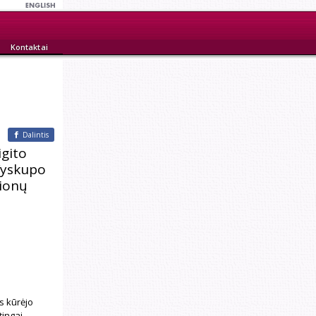
Kontaktai
Dalintis
igito
Vyskupo
ionų
s kūrėjo
ingai -