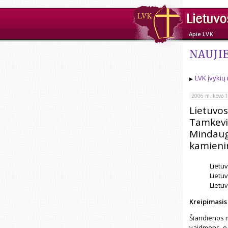
Apie LVK
NAUJI
LVK įvykių
2006 m. kovo 1
Lietuvos
Tamkevič
Mindaug
kamieni
Lietu
Lietu
Lietuv
Kreipimasis
Šiandienos m
vaidmens, o t