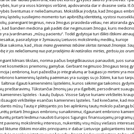
bės, kuri yra visos kūrinijos viršūnė, apdovanota dar ir dvasine siela. Iš č
ybės šventumas ir neliečiamumas. Moksliškai įrodyta, kad žmogaus embr
tinių ląstelių susiliejimo momento turi apibrėžtą identitetą, vystosi nuoseklia
olių, paneigiant teiginius, neva žmogus prasideda vėliau, nei atsiranda gy
 kad šiandien medicina gali padėti dar negimusiam žmogui, kuris medicin
yra įvardinamas „mūsų pacientu“. Todėl gydytojai turi išlikti ištikimi atnauj
iesaikai, pasirašytoje ir žymiausių Lietuvos mokslininkų medikų, kurioje
škai sakoma, kad
„Visas mano gyvenimas tebūnie skirtas tarnauti žmonijai. Sa
ę ir jos neliečiamumą nuo pat pradėjimo iki natūralios mirties, gerbsiu jos oru
ngiant kilniais tikslais, norima pačius bejėgiškiausius panaudoti, juos suna
 net kosmetikos priemonių gamybai. Gerbiant negimusio žmogaus teisę gy
ncija į embrioną, kuri pažeidžia jo integralumą ar baigiasi jo mirtimi yra mor
Embriono kamieninių ląstelių paėmimas yra susijęs su jo žūtimi, kai tuo tarp
 šaltiniai išgauti kamieninėms ląstelėms, kurios sėkmingai taikomos gydymu
nių prieštaravimų. Tūkstančiai žmonių jau yra išgelbėti, persodinant suau
kamienines ląsteles - kaulų čiulpus. Visose šalyse kuriami virkštelės krauj
išsaugoti virkštelėje esančias kamienines ląsteles. Tad kviečiame, kad mor
edantis mūsų Tautą ir plėtojantis jos bei aplinkinių tautų mokslo pažangą bū
urėtų pritarti žmogaus embrionų sunaikinimui, išgaunant embriono kamien
neturėtų pritarti leidimui naudoti Europos Sąjungos finansuojamų programų 
nt pavienių mokslininkų interesus, nukentėtų visų mūsų viešasis interesas
kad liktume ištikimi moralės principams ir dabar Lietuvoje galiojantiems tei