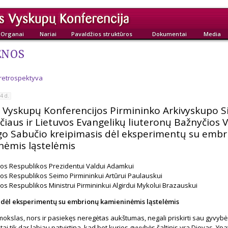
Organai
Nariai
Pavaldžios struktūros
Dokumentai
Media
ENOS
 retrospektyva
4 d.
 Vyskupų Konferencijos Pirmininko Arkivyskupo S
iaus ir Lietuvos Evangelikų liuteronų Bažnyčios 
o Sabučio kreipimasis dėl eksperimentų su embr
nėmis ląstelėmis
vos Respublikos Prezidentui Valdui Adamkui
vos Respublikos Seimo Pirmininkui Artūrui Paulauskui
os Respublikos Ministrui Pirmininkui Algirdui Mykolui Brazauskui
 dėl eksperimentų su embrionų kamieninėmis ląstelėmis
okslas, nors ir pasiekęs neregėtas aukštumas, negali priskirti sau gyvybė
ai tik dar labiau patvirtina, kad bet kurios gyvybės šaltinis yra Dievas. Ypat