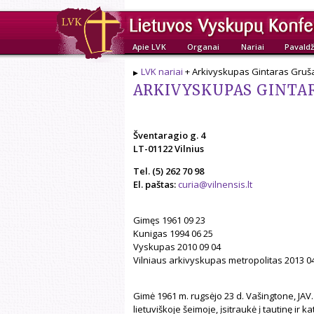
Apie LVK
Organai
Nariai
Pavaldž
LVK nariai
+ Arkivyskupas Gintaras Gruš
ARKIVYSKUPAS GINTA
Šventaragio g. 4
LT-01122 Vilnius
Tel. (5) 262 70 98
El. paštas:
curia@vilnensis.lt
Gimęs 1961 09 23
Kunigas 1994 06 25
Vyskupas 2010 09 04
Vilniaus arkivyskupas metropolitas 2013 0
Gimė 1961 m. rugsėjo 23 d. Vašingtone, JA
lietuviškoje šeimoje, įsitraukė į tautinę ir ka