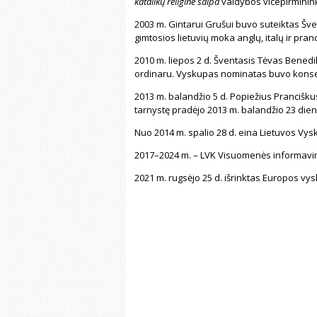
katalikų religinė šalpa
valdybos vicepirminin
2003 m. Gintarui Grušui buvo suteiktas Šve
gimtosios lietuvių moka anglų, italų ir pra
2010 m. liepos 2 d. Šventasis Tėvas Bened
ordinaru. Vyskupas nominatas buvo konsekr
2013 m. balandžio 5 d. Popiežius Pranciškus
tarnystę pradėjo 2013 m. balandžio 23 dieną
Nuo 2014 m. spalio 28 d. eina Lietuvos Vy
2017–2024 m. – LVK Visuomenės informavim
2021 m. rugsėjo 25 d. išrinktas Europos vy