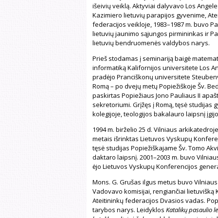
išeivių veiklą. Aktyviai dalyvavo Los Angele
Kazimiero lietuvių parapijos gyvenime, Ate
federacijos veikloje, 1983–1987 m. buvo Pa
lietuvių jaunimo sąjungos pirmininkas ir P
lietuvių bendruomenės valdybos narys.
Prieš stodamas į seminariją baigė matemati
informatiką Kalifornijos universitete Los A
pradėjo Pranciškonų universitete Steubenv
Romą – po dvejų metų Popiežiškoje Šv. Bedos
paskirtas Popiežiaus Jono Pauliaus II apašt
sekretoriumi. Grįžęs į Romą, tęsė studijas
kolegijoje, teologijos bakalauro laipsnį įgi
1994 m. birželio 25 d. Vilniaus arkikatedroje
metais išrinktas Lietuvos Vyskupų Konferen
tęsė studijas Popiežiškajame Šv. Tomo Akvin
daktaro laipsnį. 2001–2003 m. buvo Vilniau
ėjo Lietuvos Vyskupų Konferencijos genera
Mons. G. Grušas ilgus metus buvo Vilniaus 
Vadovavo komisijai, rengiančiai lietuvišką
Ateitininkų federacijos Dvasios vadas. Popi
tarybos narys. Leidyklos
Katalikų pasaulio le