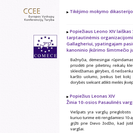
Tikėjimo mokymo dikasterijo
Popiežiaus Leono XIV laiškas
tarptautinėmis organizacijomis
Gallagheriui, ypatingajam pasiu
kanoninio įkūrimo šimtmečio ju
Bažnyčia, dėmesingai rūpindamasi 
prisidėti prie pilietinių reikalų 
skleidžiamas gėrybes, iš neišsenka
karšto uolumo, įveikus bet kokį 
dorybės siekiant atlikti meilės įkv
Popiežius Leonas XIV
Žinia 10-osios Pasaulinės var
Viešpats yra vargšų prieglobstis 
kuriuo turime eiti rengdamiesi 10-a
grįžti prie Dievo žodžio, kad įs
vargšai.