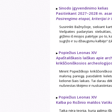
Sinodo įgyvendinimo kelias
Pasitinkant 2027–2028 m. asa
Pasirengimo etapai, kriterijai ir
Susirinkti Bažnyčioje, siekiant kart
Viešpaties padarytais stebuklais, 
grįžimo iš misijos patirtyje: po to,
sugrįžo ir su džiaugsmu kalbėjo“ (Lk
Popiežius Leonas XIV
Apaštališkasis laiškas apie ar
krikščioniškosios archeologijo
Minint Popiežiškojo krikščioniškos
malonią pareigą pasidalinti kele
kelionei šiais laikais. Tai darau d
nušviestas tikėjimo ir nuskaistintas 
Popiežius Leonas XIV
Kalba po Rožinio maldos Vati
Taika nėra teorija, kurią galima išba