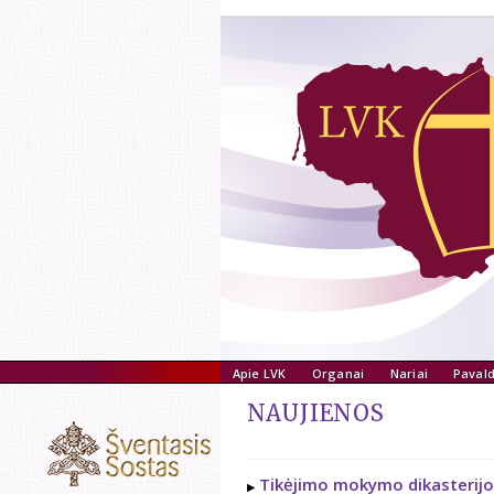
Apie LVK
Organai
Nariai
Pavald
NAUJIENOS
Tikėjimo mokymo dikasterijo