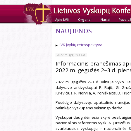
Apie LVK
Organai
Nariai
Pavaldž
NAUJIENOS
LVK įvykių retrospektyva
2022 m. gegužės 4 d.
Informacinis pranešimas api
2022 m. gegužės 2–3 d. plena
2022 m. gegužės 2–3 d. Vilniuje vyko Li
dalyvavo arkivyskupai P. Rajič, G. Gruša
Jurevičius, R. Norvila, A. Poniškaitis, D. Tri
Posėdyje dalyvavęs apaštalinis nuncijus 
palinkėjo vyskupams sėkmingo darbo.
Vyskupai daug dėmesio skyrė besibaigian
nacionalinis referentas vysk. A. Jurevičiu
svarbiausius vyskupijų ir nacionalinės 