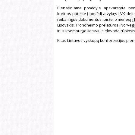
Plenariniame posėdyje apsvarstyta nema
kuriuos pateikė į posėdį atvykęs LVK dele
reikalingus dokumentus, birželio mėnesį į J
Lisovskis. Trondheimo prelatūros (Norvegija
ir Liuksemburgo lietuvių sielovada rūpinsis 
Kitas Lietuvos vyskupų konferencijos plena