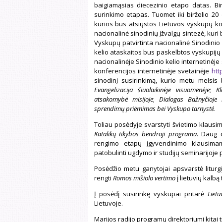
baigiamąsias diecezinio etapo datas. Bir
surinkimo etapas. Tuomet iki birželio 20
kurios bus atsiųstos Lietuvos vyskupų ko
nacionalinė sinodinių įžvalgų sintezė, kuri b
Vyskupų patvirtinta nacionalinė Sinodinio
kelio ataskaitos bus paskelbtos vyskupijų 
nacionalinėje Sinodinio kelio internetinėje
konferencijos internetinėje svetainėje
http
sinodinį susirinkimą, kurio metu melsis
Evangelizacija šiuolaikinėje visuomenėje
;
Kl
atsakomybė misijoje
;
Dialogas Bažnyčioje 
sprendimų priėmimas bei Vyskupo tarnystė
.
Toliau posėdyje svarstyti švietimo klausima
Katalikų tikybos bendroji programa
. Daug 
rengimo etapų įgyvendinimo klausimam
patobulinti ugdymo ir studijų seminarijoje p
Posėdžio metu ganytojai apsvarstė liturg
rengti
Romos mišiolo vertimo
į lietuvių kalb
Į posėdį susirinkę vyskupai pritarė
Liet
Lietuvoje.
Marijos radijo programų direktoriumi kitai 